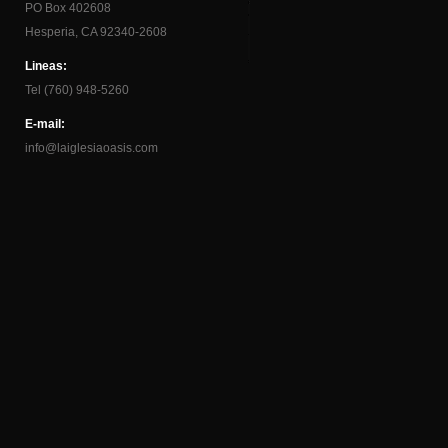
PO Box 402608
Hesperia, CA 92340-2608
Lineas:
Tel (760) 948-5260
E-mail:
info@laiglesiaoasis.com