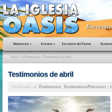
Encuentro 
Ministerios
»
Eventos
»
Escritorio del Pastor
Testimo
Inicio
»
Testimonios
» Testimonios de abril
Testimonios de abril
Publicado en
Testimonios
,
Testimonios/Peticiones
|