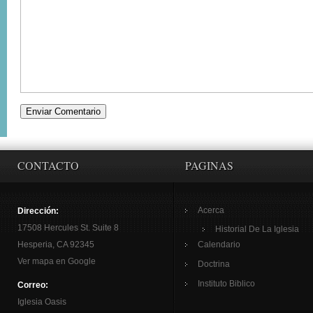
CONTACTO
PAGINAS
Acerca
Dirección:
17508 Hercules St. Suite 8
Historial De La Iglesia
Hesperia, CA 92345
Calendario
Ver mapa en Google
Doctrina
Instituto Biblico
Correo:
Iglesia Oasis