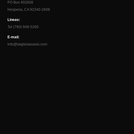
PO Box 402608
Hesperia, CA 92340-2608
Lineas:
Tel (760) 948-5260
E-mail:
info@laiglesiaoasis.com