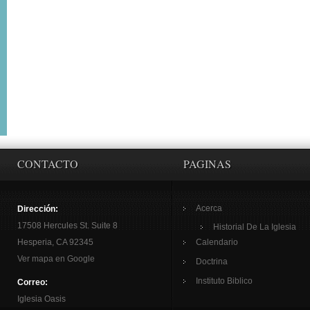
CONTACTO
PAGINAS
Acerca
Dirección:
17508 Hercules St. Suite 8
Historial De La Iglesia
Hesperia, CA 92345
Calendario
Ver mapa en Google
Doctrina
Instituto Biblico
Correo:
Iglesia Oasis