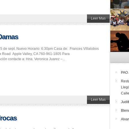
Leer Mas
 Damas
15 de sept. Nuevo Horario: 6:30pm Casa de: Frances Villalobos
x Road Apple Valley, CA 760-961-1805 Para
ción contacte a: Hna. Veronica Juarez –...
PAO
Rest
Lleg
Call
Leer Mas
Judit
Blen
Trocas
Alva