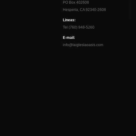
PO Box 402608
Hesperia, CA 92340-2608
Lineas:
Tel (760) 948-5260
E-mail:
info@laiglesiaoasis.com