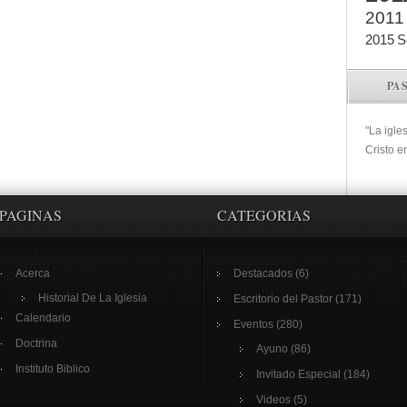
2011
2015
S
PA
"La igle
Cristo e
PAGINAS
CATEGORIAS
Acerca
Destacados
(6)
Historial De La Iglesia
Escritorio del Pastor
(171)
Calendario
Eventos
(280)
Doctrina
Ayuno
(86)
Instituto Biblico
Invitado Especial
(184)
Videos
(5)