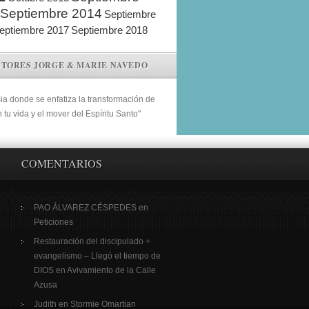
Septiembre 2014
Septiembre
eptiembre 2017
Septiembre 2018
STORES JORGE & MARIE NAVEDO
sia donde se enfatiza la transformación de
n tu vida y el mover del Espíritu Santo"
COMENTARIOS
PAO ÁLVAREZ CÉSPEDES
en
Peticiones
Restauración del discipulado +
evangelismo – Llegó el tiempo de
DIOS
en
Avivamiento de la Calle
Azusa
Judith
en
Stormie Omartian