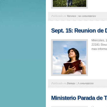
Publicado en
Varones
|
no comentarios
Sept. 15: Reunion de
Miercoles, 
22181 Siou
mas informa
Publicado en
Damas
|
3 comentarios
Ministerio Parada de 