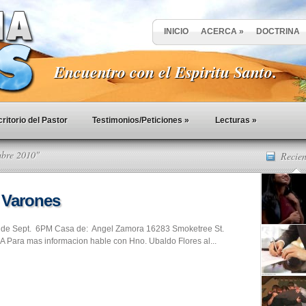
INICIO
ACERCA
»
DOCTRINA
Encuentro con el Espiritu Santo.
ritorio del Pastor
Testimonios/Peticiones
»
Lecturas
»
mbre 2010"
Recien
 Varones
 de Sept. 6PM Casa de: Angel Zamora 16283 Smoketree St.
A Para mas informacion hable con Hno. Ubaldo Flores al...