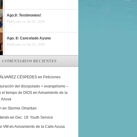
Ago.9: Testimonios!
Publicado en Jul 20, 2026
Ago. 8: Cancelado Ayuno
Publicado en Jul 20, 2026
COMENTARIOS RECIENTES
 ÁLVAREZ CÉSPEDES
en
Peticiones
auración del discipulado + evangelismo –
ó el tiempo de DIOS
en
Avivamiento de la
e Azusa
h
en
Stormie Omartian
derslv
en
Dec. 19: Youth Service
ro VM
en
Avivamiento de la Calle Azusa