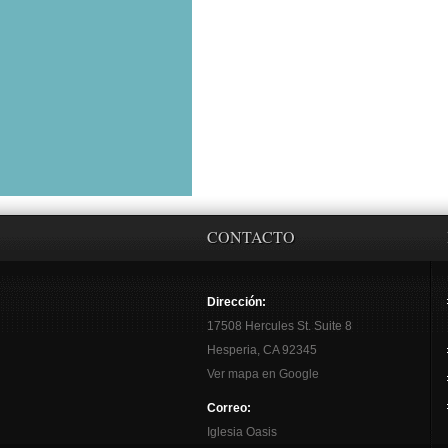
CONTACTO
Dirección:
17508 Hercules St. Suite 8
Hesperia, CA 92345
Ver mapa en Google
Correo:
Iglesia Oasis