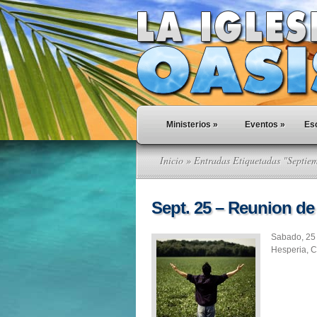
Ministerios
»
Eventos
»
Esc
Inicio
» Entradas Etiquetadas "Septie
Sept. 25 – Reunion de
Sabado, 25
Hesperia, C