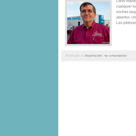
Llevo manej
cualquier l
noches larg
abiertos. U
Las píldora
Publicado en
Inspiración
|
no comentarios