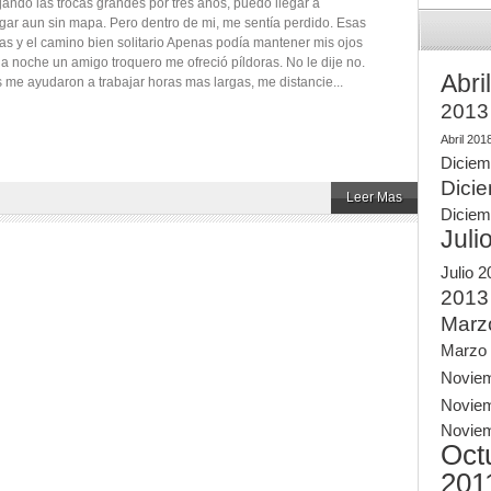
ando las trocas grandes por tres años, puedo llegar a
ugar aun sin mapa. Pero dentro de mi, me sentía perdido. Esas
as y el camino bien solitario Apenas podía mantener mis ojos
na noche un amigo troquero me ofreció píldoras. No le dije no.
Abri
s me ayudaron a trabajar horas mas largas, me distancie...
2013
Abril 201
Diciem
Dici
Leer Mas
Diciem
Juli
Julio 
2013
Marz
Marzo
Novie
Novie
Novie
Oct
201