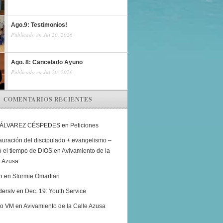
Ago.9: Testimonios!
Publicado en Jul 20, 2026
Ago. 8: Cancelado Ayuno
Publicado en Jul 20, 2026
COMENTARIOS RECIENTES
 ÁLVAREZ CÉSPEDES
en
Peticiones
auración del discipulado + evangelismo –
ó el tiempo de DIOS
en
Avivamiento de la
e Azusa
h
en
Stormie Omartian
derslv
en
Dec. 19: Youth Service
ro VM
en
Avivamiento de la Calle Azusa