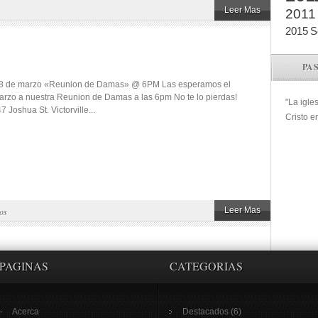
Leer Mas
2011
2015
S
PA
18 de marzo «Reunion de Damas» @ 6PM Las esperamos el
arzo a nuestra Reunion de Damas a las 6pm No te lo pierdas!
"La igle
Joshua St. Victorville...
Cristo e
Leer Mas
os
PAGINAS
CATEGORIAS
Acerca
Destacados
(6)