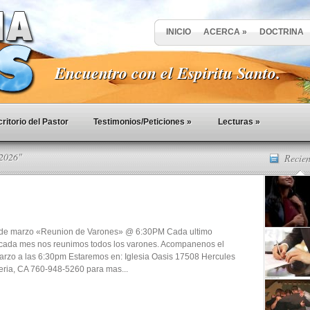
INICIO
ACERCA
»
DOCTRINA
Encuentro con el Espiritu Santo.
ritorio del Pastor
Testimonios/Peticiones
»
Lecturas
»
 2026"
Recien
de marzo «Reunion de Varones» @ 6:30PM Cada ultimo
cada mes nos reunimos todos los varones. Acompanenos el
arzo a las 6:30pm Estaremos en: Iglesia Oasis 17508 Hercules
eria, CA 760-948-5260 para mas...