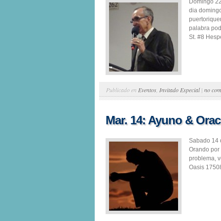
Domingo 22 
dia domingo
puertorique
palabra pod
St. #8 Hespe
Publicado en
Eventos
,
Invitado Especial
|
no com
Mar. 14: Ayuno & Orac
Sabado 14 
Orando por 
problema, v
Oasis 17508