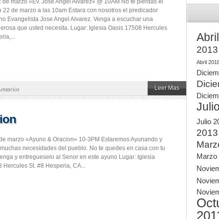
de marzo «Ev. Jose Angel Alvarez» @ 10AM No te pierdas el
 22 de marzo a las 10am Estara con nosotros el predicador
no Evangelista Jose Angel Alvarez. Venga a escuchar una
erosa que usted necesita. Lugar: Iglesia Oasis 17508 Hercules
Abri
ria,...
2013
Abril 201
Diciem
Dici
Leer Mas
entarios
Diciem
Juli
ion
Julio 
2013
de marzo «Ayuno & Oracion» 10-3PM Estaremos Ayunando y
Marz
muchas necesidades del pueblo. No te quedes en casa con tu
Marzo
enga y entregueselo al Senor en este ayuno Lugar: Iglesia
 Hercules St. #8 Hesperia, CA...
Novie
Novie
Novie
Oct
201