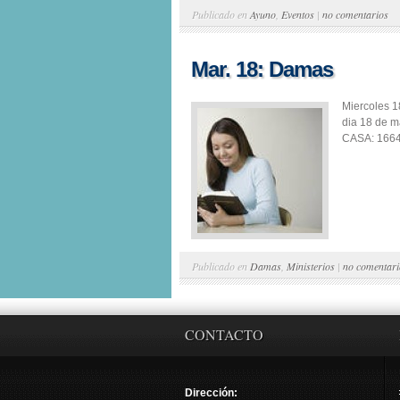
Publicado en
Ayuno
,
Eventos
|
no comentarios
Mar. 18: Damas
Miercoles 
dia 18 de m
CASA: 16647 
Publicado en
Damas
,
Ministerios
|
no comentari
CONTACTO
Dirección: