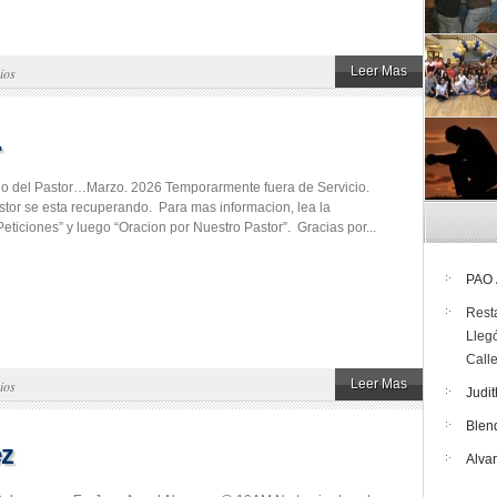
Leer Mas
ios
…
rio del Pastor…Marzo. 2026 Temporarmente fuera de Servicio.
tor se esta recuperando. Para mas informacion, lea la
eticiones” y luego “Oracion por Nuestro Pastor”. Gracias por...
PAO
Rest
Lleg
Call
Leer Mas
ios
Judit
Blen
ez
Alva