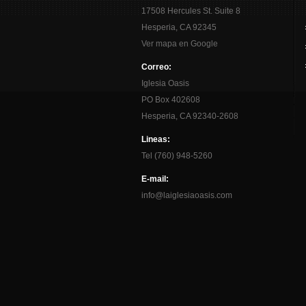
17508 Hercules St. Suite 8
Hesperia, CA 92345
Ver mapa en Google
Correo:
Iglesia Oasis
PO Box 402608
Hesperia, CA 92340-2608
Lineas:
Tel (760) 948-5260
E-mail:
info@laiglesiaoasis.com