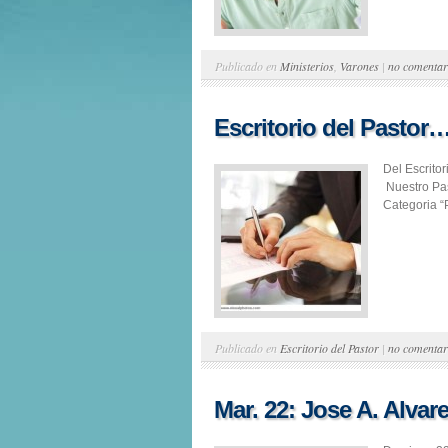
Publicado en
Ministerios
,
Varones
|
no comentar
Escritorio del Pastor
Del Escrito
Nuestro Pas
Categoria “P
Publicado en
Escritorio del Pastor
|
no comentar
Mar. 22: Jose A. Alvar