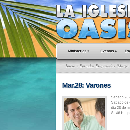
Ministerios
»
Eventos
»
Esc
Inicio
» Entradas Etiquetadas "Marzo
Mar.28: Varones
Sabado 28 
Sabado de 
dia 28 de m
St. #8 Hesp