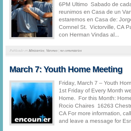
6PM Ultimo Sabado de cad
reunimos en Casa de un Va
estaremos en Casa de: Jorg
Cornnel St. Victorville, CA P
con Herman Vindas al...
Publicado en
Ministerios
,
Varones
|
no comentarios
March 7: Youth Home Meeting
Friday, March 7 – Youth H
1st Friday of Every Month w
Home. For this Month: Hom
Rocio Chaires 16263 Chestn
CA For more information, ca
and leave a message for Esm