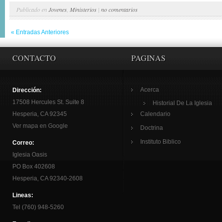
Publicado en
Jovenes
,
Ministerios
|
no comentarios
« Entradas Anteriores
CONTACTO
PAGINAS
Acerca
Dirección:
17508 Hercules St. Suite 8
Historial De La Iglesia
Hesperia, CA 92345
Calendario
Ver mapa en Google
Doctrina
Instituto Biblico
Correo:
Iglesia Oasis
PO Box 402608
Hesperia, CA 92340-2608
Lineas:
Tel (760) 948-5260