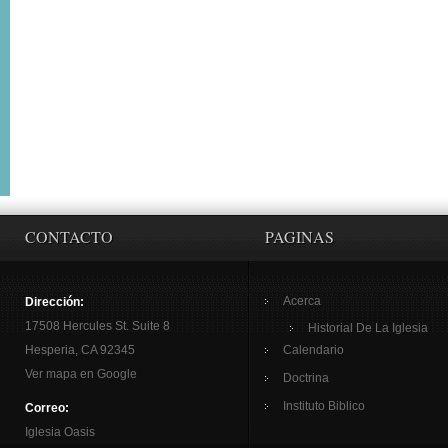
CONTACTO
PAGINAS
Acerca
Dirección:
17508 Hercules St. Suite 8
Historial De La Iglesia
Hesperia, CA 92345
Calendario
Ver mapa en Google
Doctrina
Instituto Biblico
Correo:
Iglesia Oasis