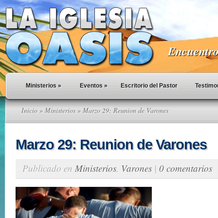
Encuentro 
Ministerios
»
Eventos
»
Escritorio del Pastor
Testimo
Inicio
»
Ministerios
» Marzo 29: Reunion de Varones
Marzo 29: Reunion de Varones
Publicado en
Ministerios
,
Varones
|
0 comentarios