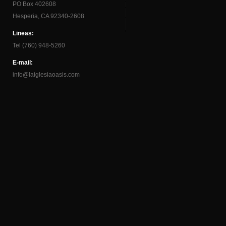
PO Box 402608
Hesperia, CA 92340-2608
Lineas:
Tel (760) 948-5260
E-mail:
info@laiglesiaoasis.com