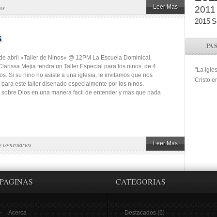
Leer Mas
os
2011
2015
S
s
PA
e abril «Taller de Ninos» @ 12PM La Escuela Dominical,
 Clarissa Mejia tendra un Taller Especial para los ninos, de 4
"La igle
s. Si su nino no asiste a una iglesia, le invitamos que nos
Cristo e
ara este taller disenado especialmente por los ninos.
sobre Dios en una manera facil de entender y mas que nada
Leer Mas
o comentarios
PAGINAS
CATEGORIAS
Acerca
Destacados
(6)