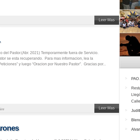
Leer Mas
…
rio del Pastor.(Abr. 2021) Temporarmente fuera de Servicio.
tor se esta recuperando. Para mas informacion, lea la
eticiones” y luego “Oracion por Nuestro Pastor”. Gracias por...
PAO
Rest
Lleg
Call
Leer Mas
ios
Judit
Blen
arones
Alva