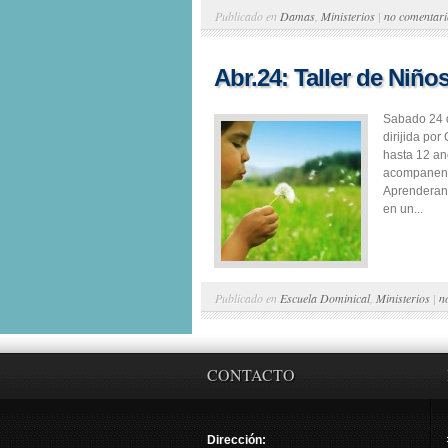
Publicado en
Damas
,
Ministerios
|
no comentari
Abr.24: Taller de Niño
Sabado 24 d
dirijida por
hasta 12 ano
acompanen p
Aprenderan 
en un...
Publicado en
Escuela Dominical
,
Ministerios
|
n
CONTACTO
Dirección: