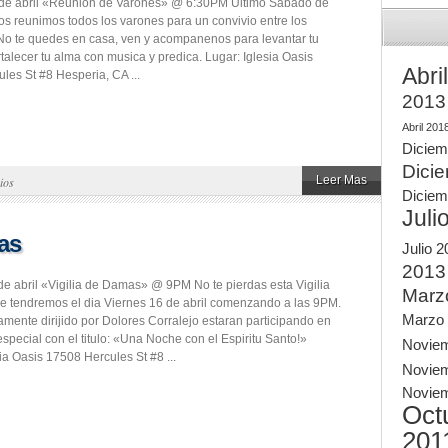
de abril «Reunion de Varones» @ 6:30PM Ultimo Sabado de
s reunimos todos los varones para un convivio entre los
o te quedes en casa, ven y acompanenos para levantar tu
ortalecer tu alma con musica y predica. Lugar: Iglesia Oasis
Abri
les St #8 Hesperia, CA ...
2013
Abril 201
Diciem
Dici
Leer Mas
ios
Diciem
Juli
as
Julio 
2013
de abril «Vigilia de Damas» @ 9PM No te pierdas esta Vigilia
Marz
 tendremos el dia Viernes 16 de abril comenzando a las 9PM.
Marzo
amente dirijido por Dolores Corralejo estaran participando en
especial con el titulo: «Una Noche con el Espiritu Santo!»
Novie
ia Oasis 17508 Hercules St #8 ...
Novie
Novie
Oct
201