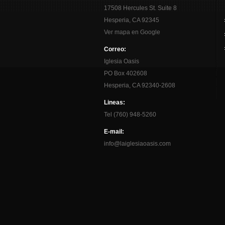
17508 Hercules St. Suite 8
Hesperia, CA 92345
Ver mapa en Google
Correo:
Iglesia Oasis
PO Box 402608
Hesperia, CA 92340-2608
Lineas:
Tel (760) 948-5260
E-mail:
info@laiglesiaoasis.com