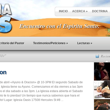
INICIO
ACERCA
»
DOCTRINA
Encuentro con el Espiritu Santo.
ritorio del Pastor
Testimonios/Peticiones
»
Lecturas
»
2021"
Recien
ion
de abril «Ayuno & Oracion» @ 10-3PM El segundo Sabado de
 Iglesia tiene su Ayuno. Comenzamos el dia viernes a las 3pm
s el dia sabado a las 3pm. La Iglesia estara abierta el Sabado
o te lo pierdas! Un tiempo que nunca sabemos que hara el
to! Lugar: Iglesia Oasis 17508 Hercules St #8 ...