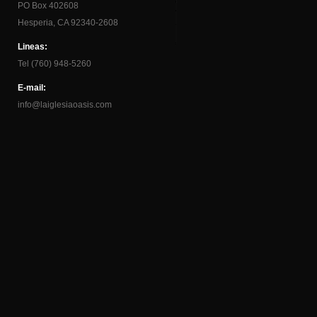
PO Box 402608
Hesperia, CA 92340-2608
Lineas:
Tel (760) 948-5260
E-mail:
info@laiglesiaoasis.com