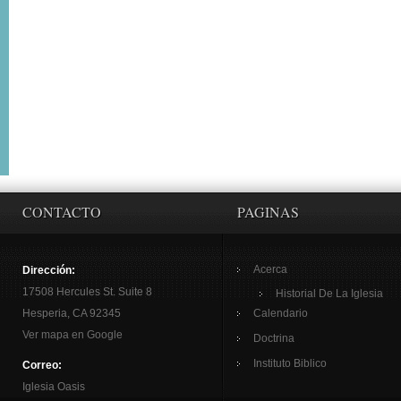
CONTACTO
PAGINAS
Acerca
Dirección:
17508 Hercules St. Suite 8
Historial De La Iglesia
Hesperia, CA 92345
Calendario
Ver mapa en Google
Doctrina
Instituto Biblico
Correo:
Iglesia Oasis