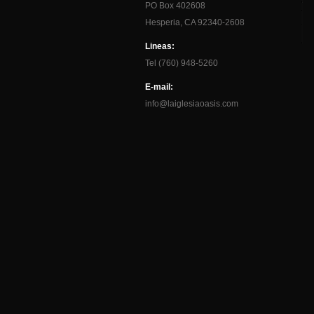
PO Box 402608
Hesperia, CA 92340-2608
Lineas:
Tel (760) 948-5260
E-mail:
info@laiglesiaoasis.com