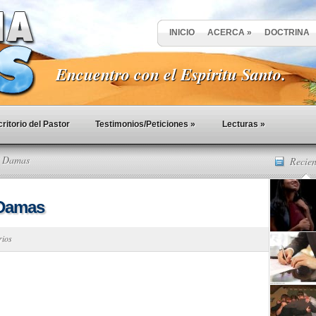
INICIO
ACERCA
»
DOCTRINA
Encuentro con el Espiritu Santo.
ritorio del Pastor
Testimonios/Peticiones
»
Lecturas
»
e Damas
Recien
 Damas
rios