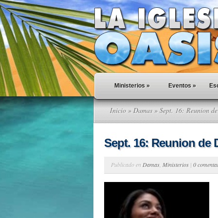
Ministerios
»
Eventos
»
Esc
Inicio
»
Damas
» Sept. 16: Reunion d
Sept. 16: Reunion de
Publicado en
Damas
,
Ministerios
|
0 comenta