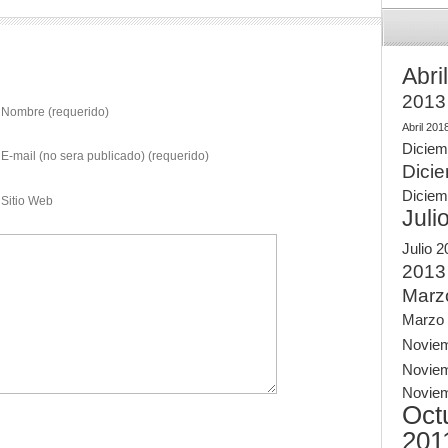
Abri
2013
Nombre (requerido)
Abril 201
Diciem
E-mail (no sera publicado) (requerido)
Dici
Diciem
Sitio Web
Juli
Julio 
2013
Marz
Marzo
Novie
Novie
Novie
Oct
201