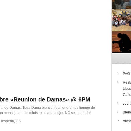
PAO
Rest
Lleg
Call
embre «Reunion de Damas» @ 6PM
Judit
al de Damas. Toda Dama bienvenida, tendremos tiempo de
Blen
n mensaje que le ministre a cada mujer. NO se lo pierda!
 Hesperia, CA
Alva