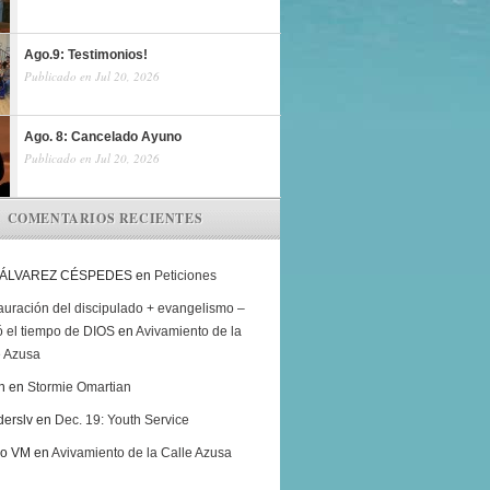
Ago.9: Testimonios!
Publicado en Jul 20, 2026
Ago. 8: Cancelado Ayuno
Publicado en Jul 20, 2026
COMENTARIOS RECIENTES
 ÁLVAREZ CÉSPEDES
en
Peticiones
auración del discipulado + evangelismo –
ó el tiempo de DIOS
en
Avivamiento de la
e Azusa
h
en
Stormie Omartian
derslv
en
Dec. 19: Youth Service
ro VM
en
Avivamiento de la Calle Azusa