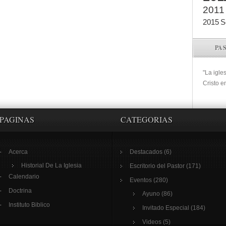
2011
2015
S
PA
"La igle
Cristo e
PAGINAS
CATEGORIAS
Acerca
Destacados
(6)
Historial De La Iglesia
Escritorio del Pastor
(171)
Calendario
Eventos
(280)
Doctrina
Ayuno
(86)
Instituto Biblico
Invitado Especial
(184)
Videos
(5)