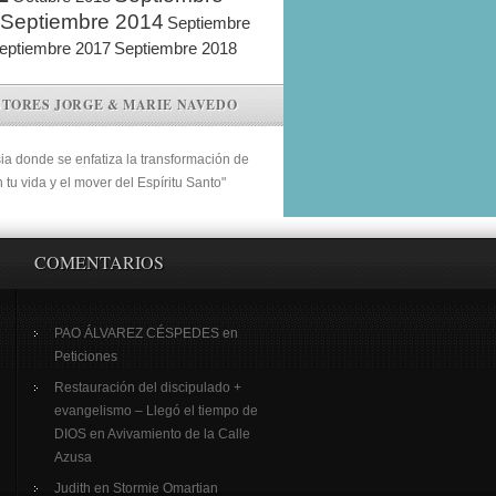
Septiembre 2014
Septiembre
eptiembre 2017
Septiembre 2018
STORES JORGE & MARIE NAVEDO
sia donde se enfatiza la transformación de
n tu vida y el mover del Espíritu Santo"
COMENTARIOS
PAO ÁLVAREZ CÉSPEDES
en
Peticiones
Restauración del discipulado +
evangelismo – Llegó el tiempo de
DIOS
en
Avivamiento de la Calle
Azusa
Judith
en
Stormie Omartian