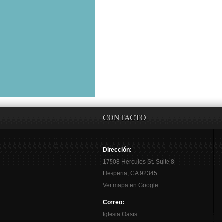
CONTACTO
Dirección:
17508 Hercules St. Suite 8
Hesperia, CA 92345
Ver mapa en Google
Correo:
Iglesia Oasis