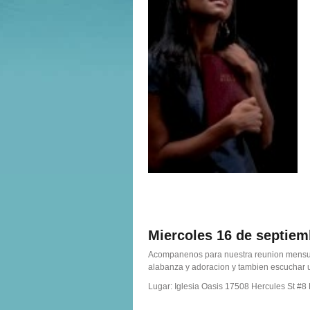
Miercoles 16 de septi
Acompanenos para nuestra reunion mensu
alabanza y adoracion y tambien escuchar u
Lugar: Iglesia Oasis 17508 Hercules St #8