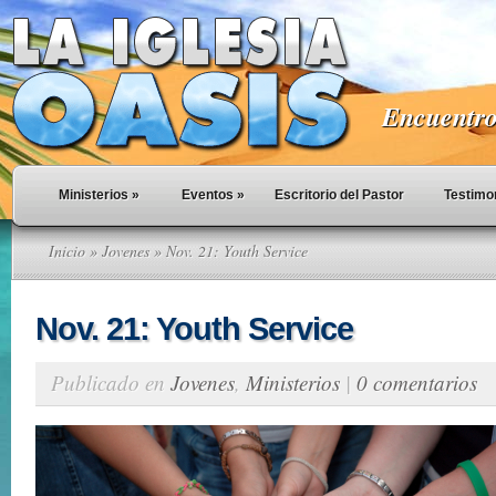
Encuentro 
Ministerios
»
Eventos
»
Escritorio del Pastor
Testimo
Inicio
»
Jovenes
» Nov. 21: Youth Service
Nov. 21: Youth Service
Publicado en
Jovenes
,
Ministerios
|
0 comentarios