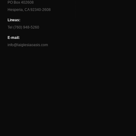
PO Box 402608
Hesperia, CA 92340-2608
Lineas:
Tel (760) 948-5260
E-mail:
info@laiglesiaoasis.com