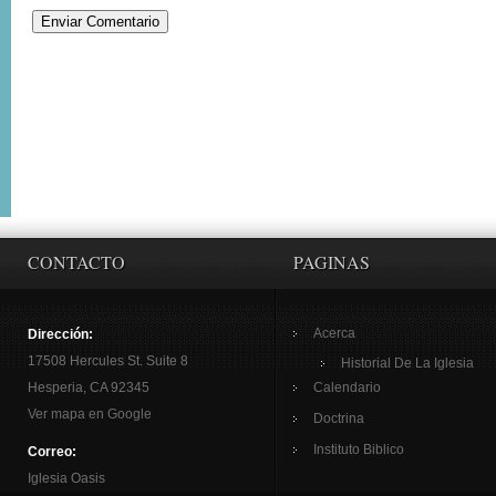
CONTACTO
PAGINAS
Acerca
Dirección:
17508 Hercules St. Suite 8
Historial De La Iglesia
Hesperia, CA 92345
Calendario
Ver mapa en Google
Doctrina
Instituto Biblico
Correo:
Iglesia Oasis