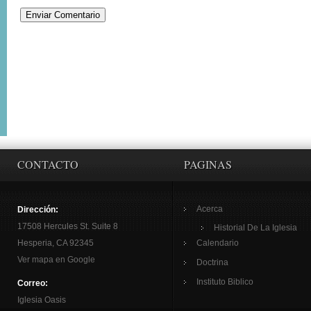
CONTACTO
PAGINAS
Acerca
Dirección:
17508 Hercules St. Suite 8
Historial De La Iglesia
Hesperia, CA 92345
Calendario
Ver mapa en Google
Doctrina
Instituto Biblico
Correo:
Iglesia Oasis