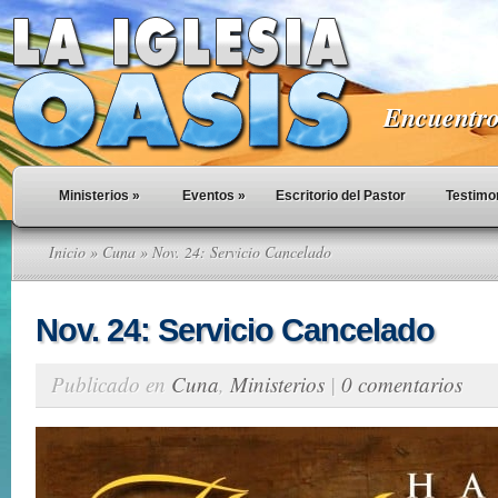
Encuentro 
Ministerios
»
Eventos
»
Escritorio del Pastor
Testimo
Inicio
»
Cuna
» Nov. 24: Servicio Cancelado
Nov. 24: Servicio Cancelado
Publicado en
Cuna
,
Ministerios
|
0 comentarios