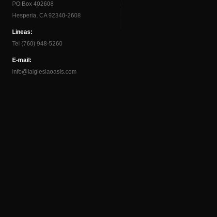
PO Box 402608
Hesperia, CA 92340-2608
Lineas:
Tel (760) 948-5260
E-mail:
info@laiglesiaoasis.com