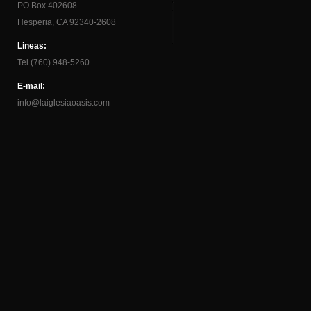
PO Box 402608
Hesperia, CA 92340-2608
Lineas:
Tel (760) 948-5260
E-mail:
info@laiglesiaoasis.com