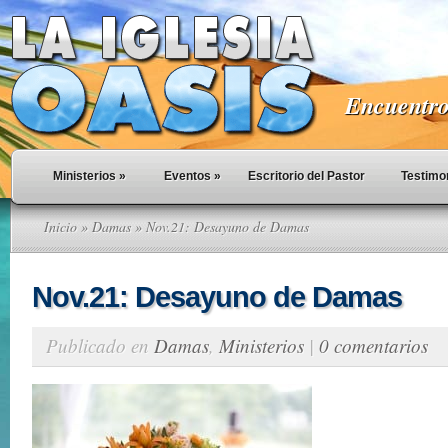
Encuentro 
Ministerios
»
Eventos
»
Escritorio del Pastor
Testimo
Inicio
»
Damas
» Nov.21: Desayuno de Damas
Nov.21: Desayuno de Damas
Publicado en
Damas
,
Ministerios
|
0 comentarios