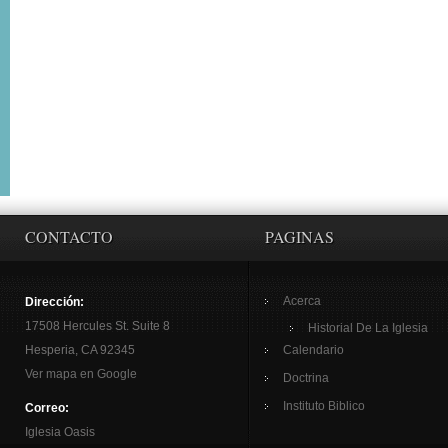
CONTACTO
PAGINAS
Acerca
Dirección:
17508 Hercules St. Suite 8
Historial De La Iglesia
Hesperia, CA 92345
Calendario
Ver mapa en Google
Doctrina
Instituto Biblico
Correo:
Iglesia Oasis