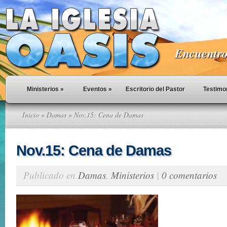
Encuentro 
Ministerios
»
Eventos
»
Escritorio del Pastor
Testimo
Inicio
»
Damas
» Nov.15: Cena de Damas
Nov.15: Cena de Damas
Publicado en
Damas
,
Ministerios
|
0 comentarios