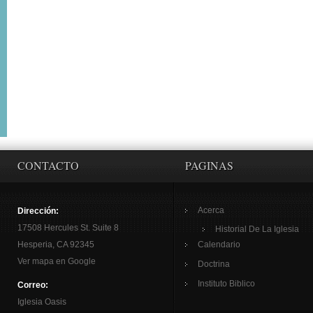
CONTACTO
PAGINAS
Acerca
Dirección:
17508 Hercules St. Suite 8
Historial De La Iglesia
Hesperia, CA 92345
Calendario
Ver mapa en Google
Doctrina
Instituto Biblico
Correo:
Iglesia Oasis