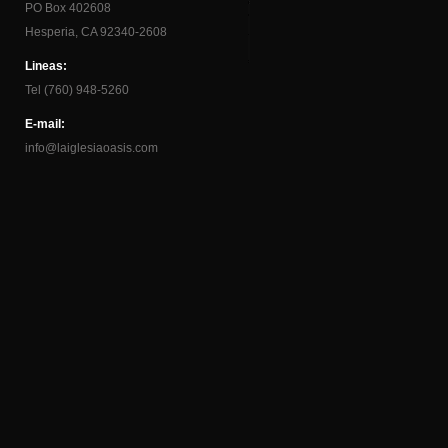
PO Box 402608
Hesperia, CA 92340-2608
Lineas:
Tel (760) 948-5260
E-mail:
info@laiglesiaoasis.com