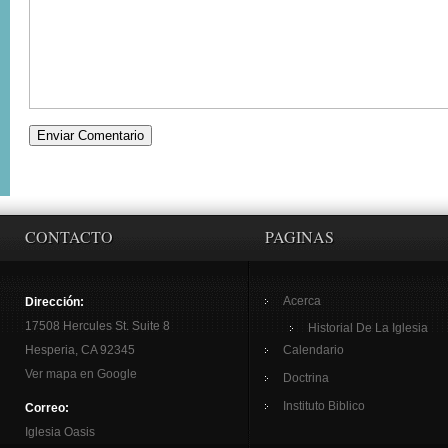
CONTACTO
PAGINAS
Acerca
Dirección:
17508 Hercules St. Suite 8
Historial De La Iglesia
Hesperia, CA 92345
Calendario
Ver mapa en Google
Doctrina
Instituto Biblico
Correo:
Iglesia Oasis