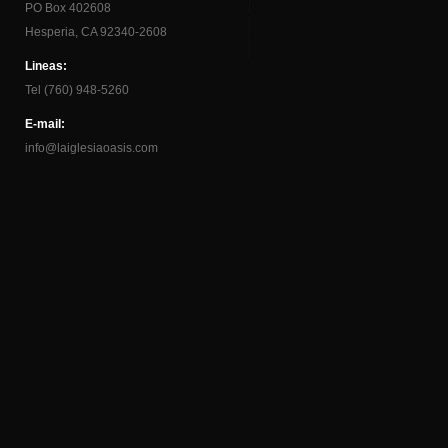
PO Box 402608
Hesperia, CA 92340-2608
Lineas:
Tel (760) 948-5260
E-mail:
info@laiglesiaoasis.com