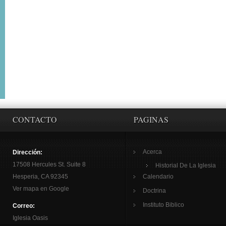
CONTACTO
PAGINAS
Acerca
Dirección:
17508 Hercules St. Suite 8
Historial De La Iglesia
Hesperia, CA 92345
Calendario
Ver mapa en Google
Doctrina
Instituto Biblico
Correo:
Iglesia Oasis