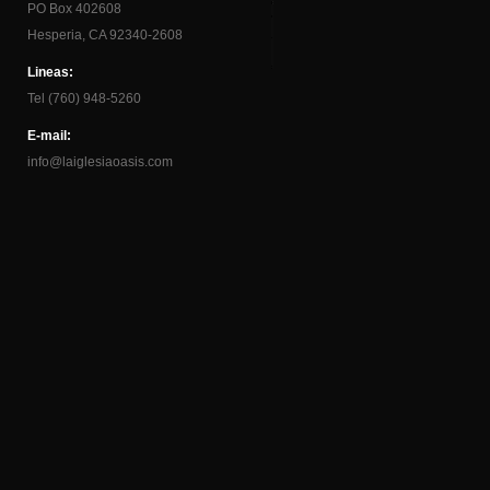
PO Box 402608
Hesperia, CA 92340-2608
Lineas:
Tel (760) 948-5260
E-mail:
info@laiglesiaoasis.com