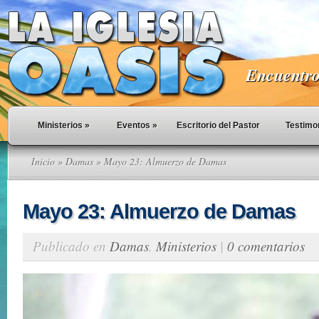
Encuentro 
Ministerios
»
Eventos
»
Escritorio del Pastor
Testimo
Inicio
»
Damas
» Mayo 23: Almuerzo de Damas
Mayo 23: Almuerzo de Damas
Publicado en
Damas
,
Ministerios
|
0 comentarios