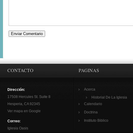
CONTACTO
PAGINAS
Acerca
Dirección:
17508 Hercules St. Suite 8
Historial De La Iglesia
Hesperia, CA 92345
Calendario
Ver mapa en Google
Doctrina
Instituto Biblico
Correo:
Iglesia Oasis