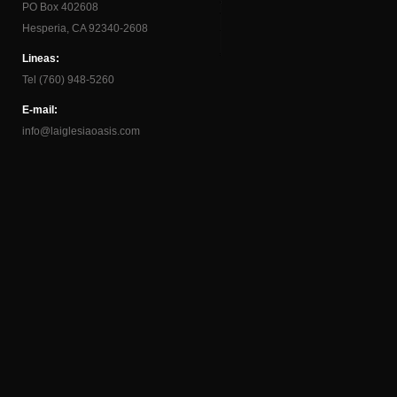
PO Box 402608
Hesperia, CA 92340-2608
Lineas:
Tel (760) 948-5260
E-mail:
info@laiglesiaoasis.com