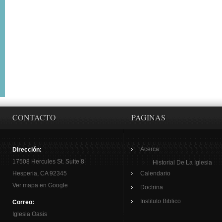
CONTACTO
PAGINAS
Acerca
Dirección:
17508 Hercules St. Suite 8
Historial De La Iglesia
Hesperia, CA 92345
Calendario
Ver mapa en Google
Doctrina
Instituto Biblico
Correo:
Iglesia Oasis