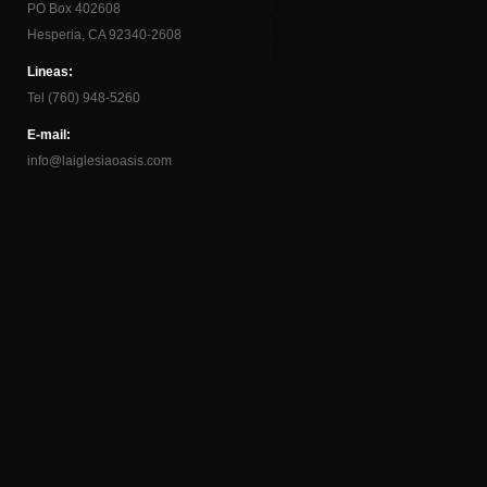
PO Box 402608
Hesperia, CA 92340-2608
Lineas:
Tel (760) 948-5260
E-mail:
info@laiglesiaoasis.com