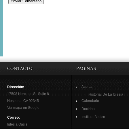
CONTACTO
PAGINAS
Acerca
Dirección:
17508 Hercules St. Suite 8
Historial De La Iglesia
Hesperia, CA 92345
Calendario
Ver mapa en Google
Doctrina
Instituto Biblico
Correo:
Iglesia Oasis