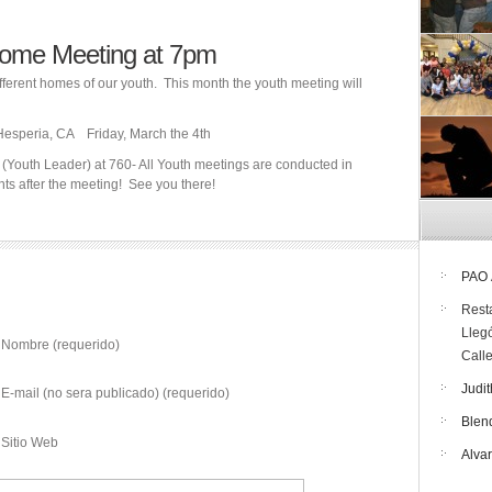
Home Meeting at 7pm
ifferent homes of our youth. This month the youth meeting will
esperia, CA Friday, March the 4th
 (Youth Leader) at 760- All Youth meetings are conducted in
nts after the meeting! See you there!
PAO
Rest
Lleg
Nombre (requerido)
Call
Judit
E-mail (no sera publicado) (requerido)
Blen
Sitio Web
Alva