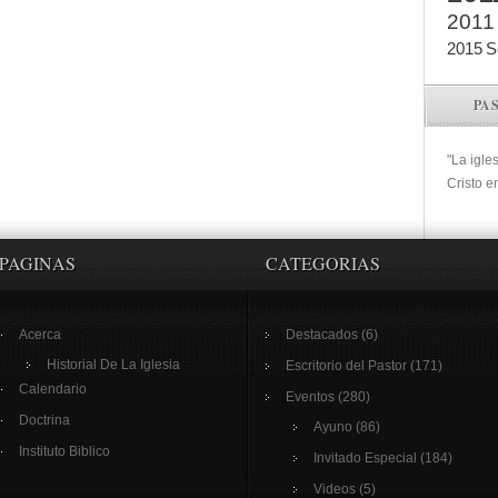
2011
2015
S
PA
"La igle
Cristo e
PAGINAS
CATEGORIAS
Acerca
Destacados
(6)
Historial De La Iglesia
Escritorio del Pastor
(171)
Calendario
Eventos
(280)
Doctrina
Ayuno
(86)
Instituto Biblico
Invitado Especial
(184)
Videos
(5)