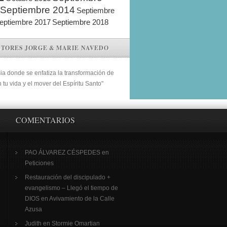
Septiembre 2014
Septiembre
eptiembre 2017
Septiembre 2018
STORES JORGE & MARIE NAVEDO
sia donde se enfatiza la transformación de
n tu vida y el mover del Espíritu Santo"
COMENTARIOS
PAO ÁLVAREZ CÉSPEDES
en
Peticiones
Restauración del discipulado +
evangelismo – Llegó el tiempo de
DIOS
en
Avivamiento de la Calle
Azusa
Judith
en
Stormie Omartian