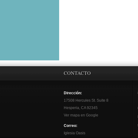
CONTACTO
Dirección:
17508 Hercules St. Suite 8
Hesperia, CA 92345
Ver mapa en Google
Correo:
Iglesia Oasis