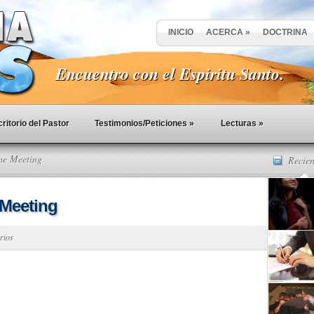
INICIO
ACERCA
»
DOCTRINA
Encuentro con el Espiritu Santo.
ritorio del Pastor
Testimonios/Peticiones
»
Lecturas
»
me Meeting
Recien
 Meeting
rios