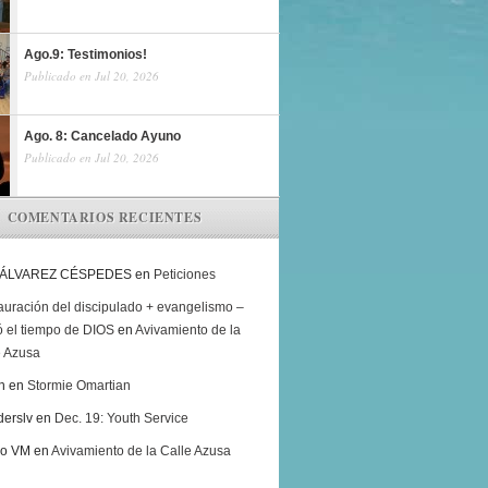
Ago.9: Testimonios!
Publicado en Jul 20, 2026
Ago. 8: Cancelado Ayuno
Publicado en Jul 20, 2026
COMENTARIOS RECIENTES
 ÁLVAREZ CÉSPEDES
en
Peticiones
auración del discipulado + evangelismo –
ó el tiempo de DIOS
en
Avivamiento de la
e Azusa
h
en
Stormie Omartian
derslv
en
Dec. 19: Youth Service
ro VM
en
Avivamiento de la Calle Azusa