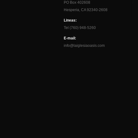
PO Box 402608
Hesperia, CA 92340-2608
Lineas:
Tel (760) 948-5260
E-mail:
info@laiglesiaoasis.com