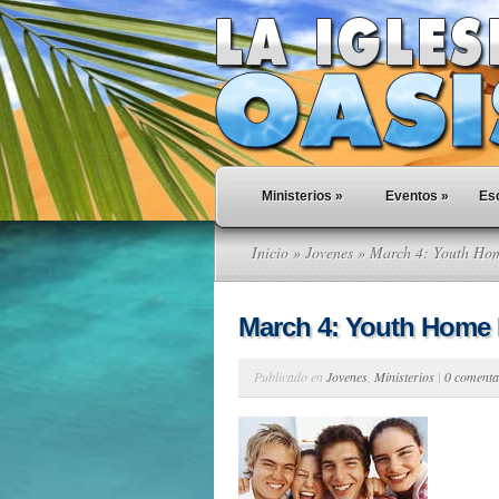
Ministerios
»
Eventos
»
Esc
Inicio
»
Jovenes
» March 4: Youth Ho
March 4: Youth Home
Publicado en
Jovenes
,
Ministerios
|
0 comenta