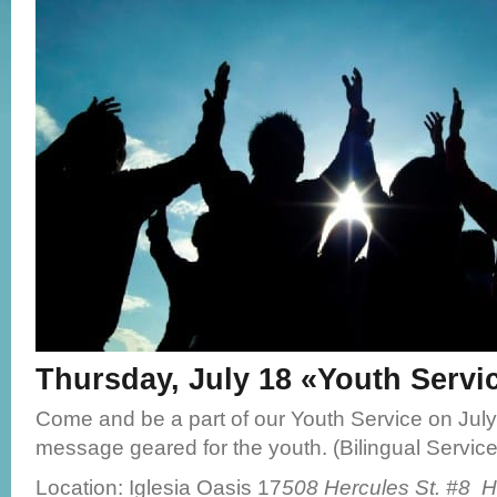
Thursday, July 18 «Youth Serv
Come and be a part of our Youth Service on July
message geared for the youth. (Bilingual Service
Location: Iglesia Oasis 17
508 Hercules St. #8 H