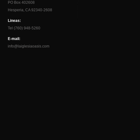
PO Box 402608
Hesperia, CA 92340-2608
Lineas:
Tel (760) 948-5260
E-mail:
info@laiglesiaoasis.com