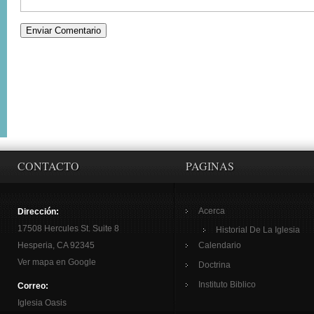
CONTACTO
PAGINAS
Acerca
Dirección:
17508 Hercules St. Suite 8
Historial De La Iglesia
Hesperia, CA 92345
Calendario
Ver mapa en Google
Doctrina
Instituto Biblico
Correo:
Iglesia Oasis