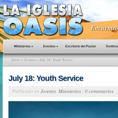
Encuentro 
Ministerios
»
Eventos
»
Escritorio del Pastor
Testimo
Inicio
»
Jovenes
» July 18: Youth Service
July 18: Youth Service
Publicado en
Jovenes
,
Ministerios
|
0 comentarios