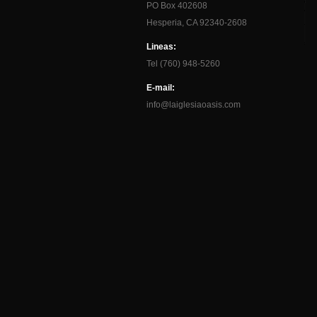
PO Box 402608
Hesperia, CA 92340-2608
Lineas:
Tel (760) 948-5260
E-mail:
info@laiglesiaoasis.com