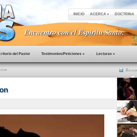
INICIO
ACERCA
»
DOCTRINA
Encuentro con el Espiritu Santo.
ritorio del Pastor
Testimonios/Peticiones
»
Lecturas
»
cion
Recien
ion