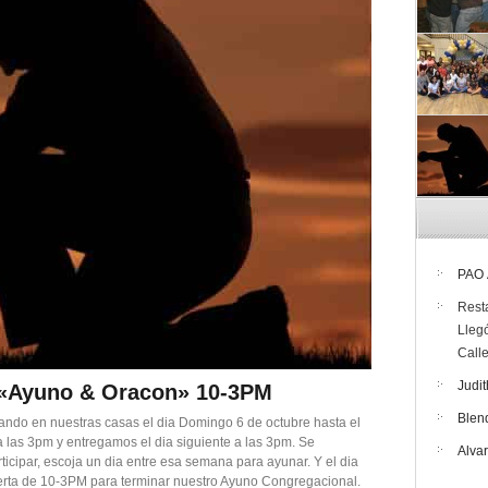
PAO
Rest
Lleg
Call
Judit
 «Ayuno & Oracon» 10-3PM
Blen
o en nuestras casas el dia Domingo 6 de octubre hasta el
las 3pm y entregamos el dia siguiente a las 3pm. Se
Alva
rticipar, escoja un dia entre esa semana para ayunar. Y el dia
ierta de 10-3PM para terminar nuestro Ayuno Congregacional.