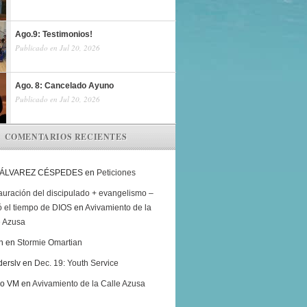
Ago.9: Testimonios!
Publicado en Jul 20, 2026
Ago. 8: Cancelado Ayuno
Publicado en Jul 20, 2026
COMENTARIOS RECIENTES
 ÁLVAREZ CÉSPEDES
en
Peticiones
auración del discipulado + evangelismo –
ó el tiempo de DIOS
en
Avivamiento de la
e Azusa
h
en
Stormie Omartian
derslv
en
Dec. 19: Youth Service
ro VM
en
Avivamiento de la Calle Azusa