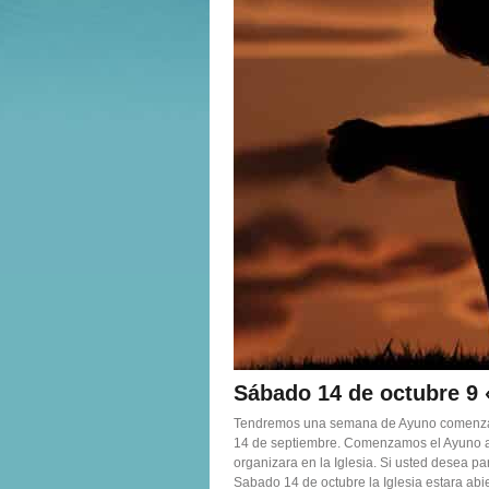
Sábado 14 de octubre 9
Tendremos una semana de Ayuno comenzand
14 de septiembre. Comenzamos el Ayuno a 
organizara en la Iglesia. Si usted desea pa
Sabado 14 de octubre la Iglesia estara ab