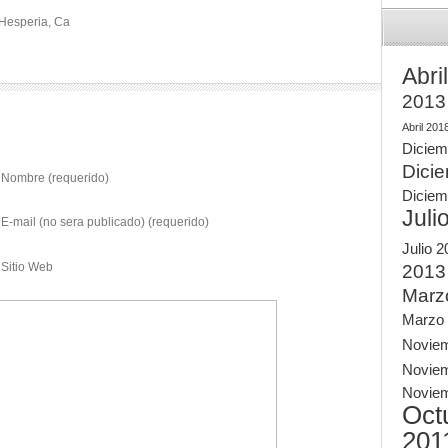
 Hesperia, Ca
Abri
2013
Abril 201
Diciem
Dici
Nombre (requerido)
Diciem
Juli
E-mail (no sera publicado) (requerido)
Julio 
Sitio Web
2013
Marz
Marzo
Novie
Novie
Novie
Oct
201