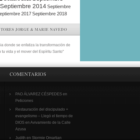
Septiembre 2014
Septiembre
eptiembre 2017
Septiembre 2018
STORES JORGE & MARIE NAVEDO
sia donde se enfatiza la transformación de
n tu vida y el mover del Espíritu Santo"
COMENTARIOS
PAO ÁLVAREZ CÉSPEDES
en
Peticiones
Restauración del discipulado +
evangelismo – Llegó el tiempo de
DIOS
en
Avivamiento de la Calle
Azusa
Judith
en
Stormie Omartian