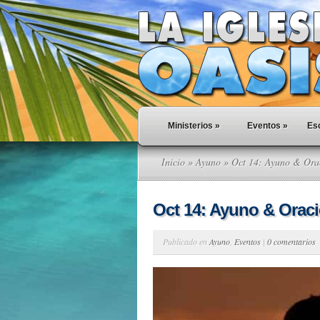
Ministerios
»
Eventos
»
Esc
Inicio
»
Ayuno
» Oct 14: Ayuno & Ora
Oct 14: Ayuno & Orac
Publicado en
Ayuno
,
Eventos
|
0 comentarios