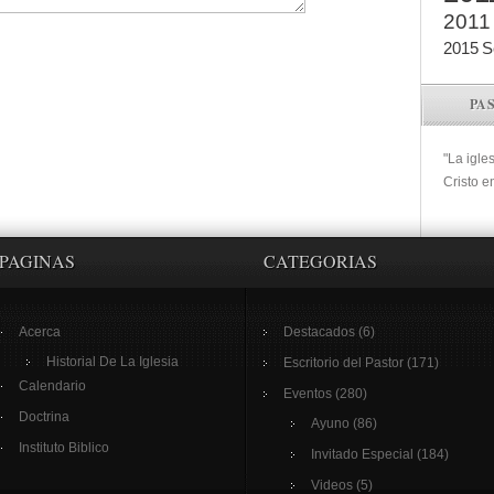
2011
2015
S
PA
"La igle
Cristo e
PAGINAS
CATEGORIAS
Acerca
Destacados
(6)
Historial De La Iglesia
Escritorio del Pastor
(171)
Calendario
Eventos
(280)
Doctrina
Ayuno
(86)
Instituto Biblico
Invitado Especial
(184)
Videos
(5)