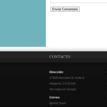
CONTACTO
Dirección:
17508 Hercules St. Suite 8
Hesperia, CA 92345
Ver mapa en Google
Correo:
Iglesia Oasis