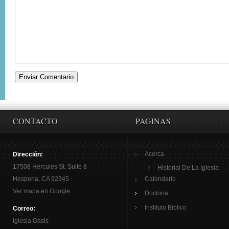
CONTACTO
PAGINAS
Acerca
Dirección:
17508 Hercules St. Suite 8
Historial De La Iglesia
Hesperia, CA 92345
Calendario
Ver mapa en Google
Doctrina
Instituto Biblico
Correo:
Iglesia Oasis