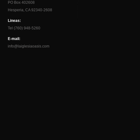
PO Box 402608
Hesperia, CA 92340-2608
Lineas:
Tel (760) 948-5260
E-mail:
info@laiglesiaoasis.com