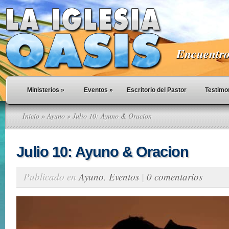
Encuentro 
Ministerios
»
Eventos
»
Escritorio del Pastor
Testimo
Inicio
»
Ayuno
» Julio 10: Ayuno & Oracion
Julio 10: Ayuno & Oracion
Publicado en
Ayuno
,
Eventos
|
0 comentarios