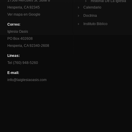
17508 Hercules St. Suite 8
Historial De La Iglesia
Hesperia, CA 92345
Calendario
Ver mapa en Google
Doctrina
Instituto Biblico
Correo:
Iglesia Oasis
PO Box 402608
Hesperia, CA 92340-2608
Lineas:
Tel (760) 948-5260
E-mail:
info@laiglesiaoasis.com