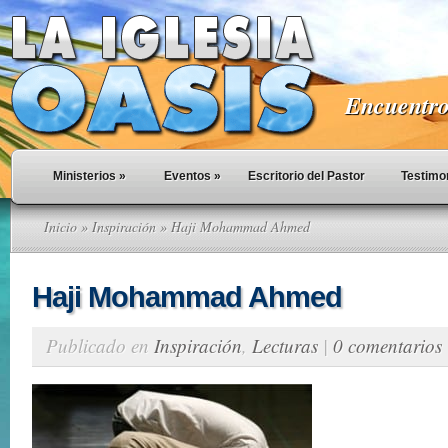
Encuentro 
Ministerios
»
Eventos
»
Escritorio del Pastor
Testimo
Inicio
»
Inspiración
» Haji Mohammad Ahmed
Haji Mohammad Ahmed
Publicado en
Inspiración
,
Lecturas
|
0 comentarios