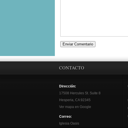
CONTACTO
Dirección:
17508 Hercules St. Suite 8
Hesperia, CA 92345
Ver mapa en Google
Correo:
Iglesia Oasis