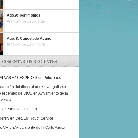
Ago.9: Testimonios!
Publicado en Jul 20, 2026
Ago. 8: Cancelado Ayuno
Publicado en Jul 20, 2026
COMENTARIOS RECIENTES
 ÁLVAREZ CÉSPEDES
en
Peticiones
auración del discipulado + evangelismo –
ó el tiempo de DIOS
en
Avivamiento de la
e Azusa
h
en
Stormie Omartian
derslv
en
Dec. 19: Youth Service
ro VM
en
Avivamiento de la Calle Azusa