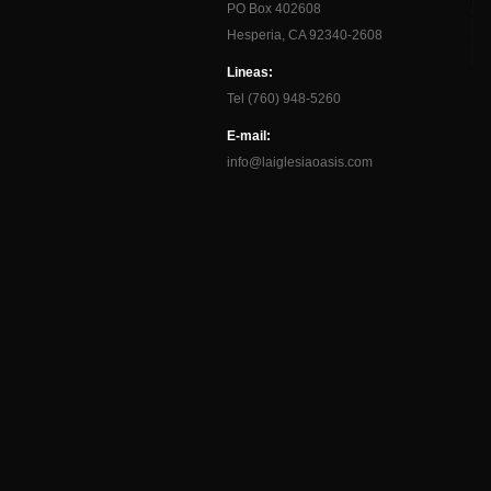
PO Box 402608
Hesperia, CA 92340-2608
Lineas:
Tel (760) 948-5260
E-mail:
info@laiglesiaoasis.com