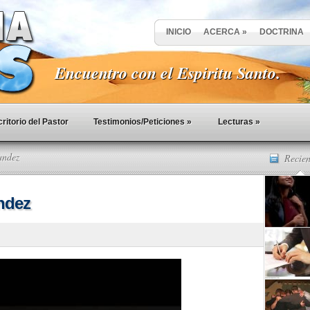
INICIO
ACERCA
»
DOCTRINA
Encuentro con el Espiritu Santo.
ritorio del Pastor
Testimonios/Peticiones
»
Lecturas
»
andez
Recien
ndez