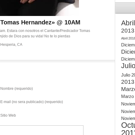
 «Tomas Hernandez» @ 10AM
Abri
2013
0am. Estara con nosotros el Cantante/Predicador Tomas
ido de Dios para su vida! No te lo pierdas
Abril 201
Diciem
8 Hesperia, CA
Dici
Diciem
Juli
Julio 
2013
Marz
Nombre (requerido)
Marzo
E-mail (no sera publicado) (requerido)
Novie
Novie
Sitio Web
Novie
Oct
201