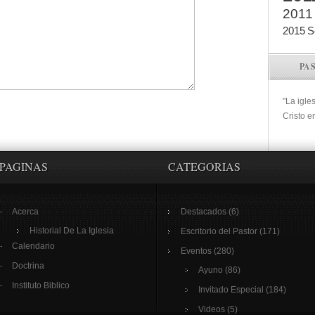
2011
2015
S
PA
"La igle
Cristo e
PAGINAS
CATEGORIAS
Acerca
Destacados
(6)
Historial De La Iglesia
Escritorio del Pastor
(171)
Calendario
Eventos
(280)
Doctrina
Ayuno
(86)
Instituto Biblico
Invitado Especial
(184)
Videos
(5)