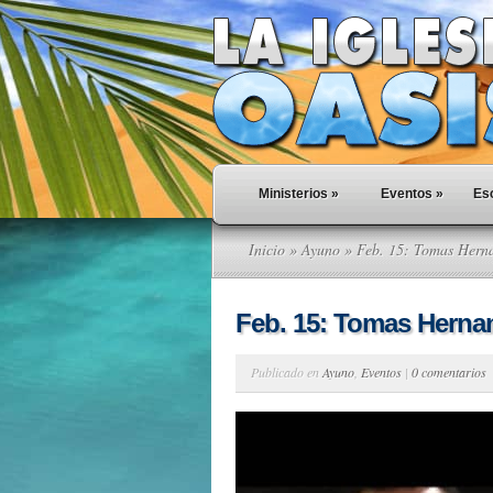
Ministerios
»
Eventos
»
Esc
Inicio
»
Ayuno
» Feb. 15: Tomas Hern
Feb. 15: Tomas Herna
Publicado en
Ayuno
,
Eventos
|
0 comentarios