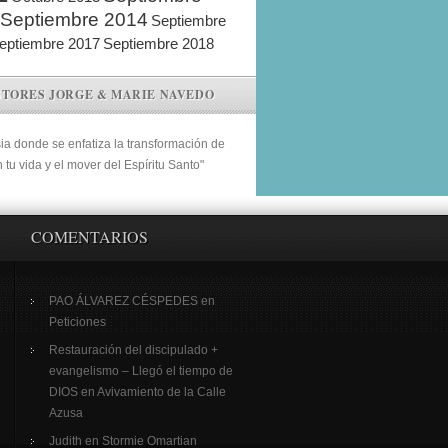
Septiembre 2014
Septiembre
eptiembre 2017
Septiembre 2018
STORES JORGE & MARIE NAVEDO
sia donde se enfatiza la transformación de
n tu vida y el mover del Espíritu Santo"
COMENTARIOS
PAO ÁLVAREZ CÉSPEDES
en
Peticiones
Restauración del discipulado +
evangelismo – Llegó el tiempo de
DIOS
en
Avivamiento de la Calle
Azusa
Judith
en
Stormie Omartian