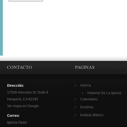
CONTACTO
PAGINAS
Acerca
Dirección:
17508 Hercules St. Suite 8
Historial De La Iglesia
Hesperia, CA 92345
Calendario
Ver mapa en Google
Doctrina
Instituto Biblico
Correo:
Iglesia Oasis