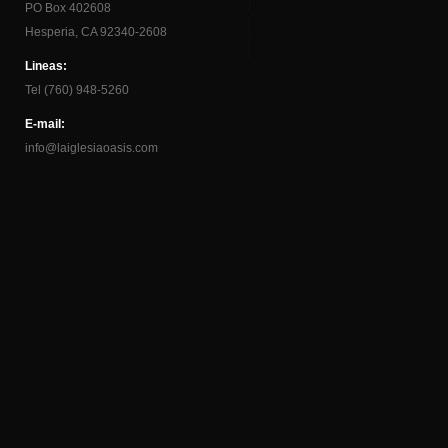
PO Box 402608
Hesperia, CA 92340-2608
Lineas:
Tel (760) 948-5260
E-mail:
info@laiglesiaoasis.com