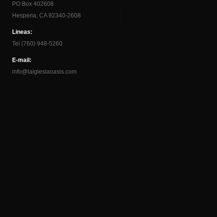
PO Box 402608
Hesperia, CA 92340-2608
Lineas:
Tel (760) 948-5260
E-mail:
info@laiglesiaoasis.com