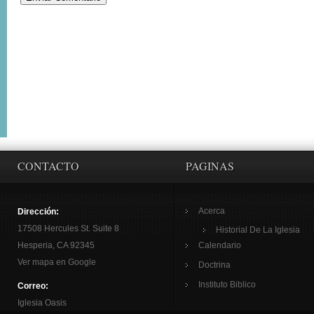
CONTACTO
PAGINAS
Acerca
Dirección:
17508 Hercules St. Suite 8
Historial De La Iglesia
Hesperia, CA 92345
Calendario
Ver mapa en Google
Doctrina
Instituto Biblico
Correo:
Iglesia Oasis