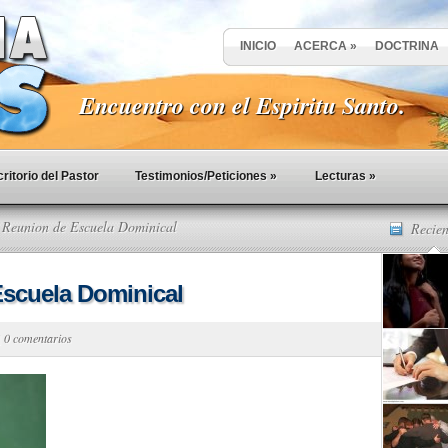
INICIO
ACERCA
»
DOCTRINA
Encuentro con el Espiritu Santo.
ritorio del Pastor
Testimonios/Peticiones
»
Lecturas
»
 Reunion de Escuela Dominical
Recien
Escuela Dominical
|
0 comentarios