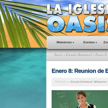
Ministerios
»
Eventos
»
Esc
Inicio
»
Escuela Dominical
» Enero 8:
Enero 8: Reunion de 
Publicado en
Escuela Dominical
,
Ministerios