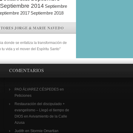
Septiembre 2014
Septiembre
eptiembre 2017
Septiembre 2018
STORES JORGE & MARIE NAVEDO
sia donde se enfatiza la transformación de
n tu vida y el mover del Espíritu Santo"
COMENTARIOS
PAO ÁLVAREZ CÉSPEDES
en
Peticiones
Restauración del discipulado +
evangelismo – Llegó el tiempo de
DIOS
en
Avivamiento de la Calle
Azusa
Judith
en
Stormie Omartian