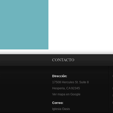
CONTACTO
Dirección:
17508 Hercules St. Suite 8
Hesperia, CA 92345
Ver mapa en Google
Correo:
Iglesia Oasis