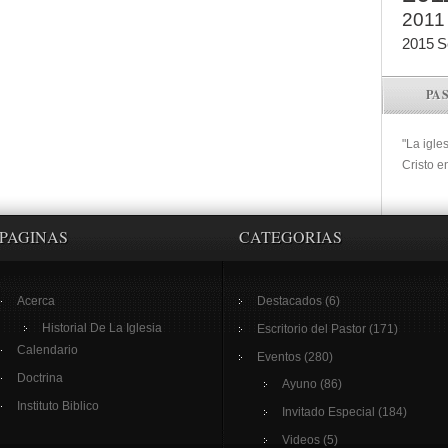
2011
2015
S
PA
"La igle
Cristo e
PAGINAS
CATEGORIAS
Acerca
Destacados
(6)
Historial De La Iglesia
Escritorio del Pastor
(171)
Calendario
Eventos
(280)
Doctrina
Ayuno
(86)
Instituto Biblico
Invitado Especial
(184)
Videos
(5)