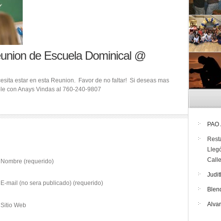
eunion de Escuela Dominical @
sita estar en esta Reunion. Favor de no faltar! Si deseas mas
ble con Anays Vindas al 760-240-9807
PAO
Rest
Lleg
Call
Nombre (requerido)
Judit
E-mail (no sera publicado) (requerido)
Blen
Alva
Sitio Web