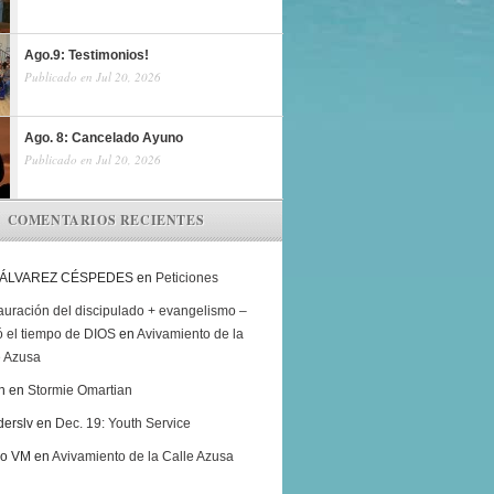
Ago.9: Testimonios!
Publicado en Jul 20, 2026
Ago. 8: Cancelado Ayuno
Publicado en Jul 20, 2026
COMENTARIOS RECIENTES
 ÁLVAREZ CÉSPEDES
en
Peticiones
auración del discipulado + evangelismo –
ó el tiempo de DIOS
en
Avivamiento de la
e Azusa
h
en
Stormie Omartian
derslv
en
Dec. 19: Youth Service
ro VM
en
Avivamiento de la Calle Azusa