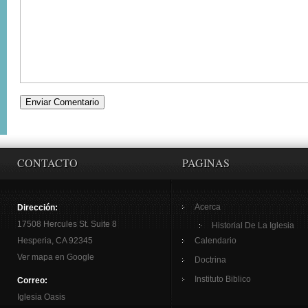
CONTACTO
PAGINAS
Acerca
Dirección:
17508 Hercules St. Suite 8
Historial De La Iglesia
Hesperia, CA 92345
Calendario
Ver mapa en Google
Doctrina
Instituto Biblico
Correo:
Iglesia Oasis