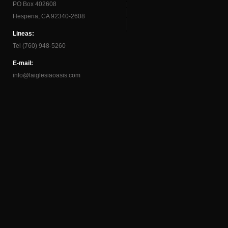
PO Box 402608
Hesperia, CA 92340-2608
Lineas:
Tel (760) 948-5260
E-mail:
info@laiglesiaoasis.com