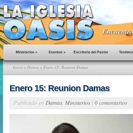
Encuentro 
Ministerios
»
Eventos
»
Escritorio del Pastor
Testimo
Inicio
»
Damas
» Enero 15: Reunion Damas
Enero 15: Reunion Damas
Publicado en
Damas
,
Ministerios
|
0 comentarios