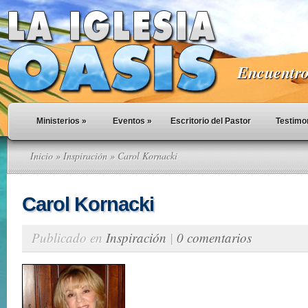
Encuentro 
Ministerios
»
Eventos
»
Escritorio del Pastor
Testimo
Inicio
»
Inspiración
» Carol Kornacki
Carol Kornacki
Publicado en
Inspiración
|
0 comentarios