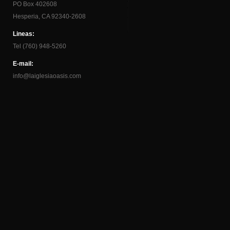
PO Box 402608
Hesperia, CA 92340-2608
Lineas:
Tel (760) 948-5260
E-mail:
info@laiglesiaoasis.com