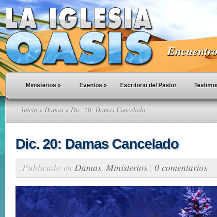
Encuentro 
Ministerios
»
Eventos
»
Escritorio del Pastor
Testimo
Inicio
»
Damas
» Dic. 20: Damas Cancelado
Dic. 20: Damas Cancelado
Publicado en
Damas
,
Ministerios
|
0 comentarios