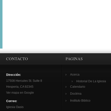
CONTACTO
PAGINAS
Acerca
Dirección:
17508 Hercules St. Suite 8
Historial De La Iglesia
Hesperia, CA 92345
Calendario
Ver mapa en Google
Doctrina
Instituto Biblico
Correo:
Iglesia Oasis