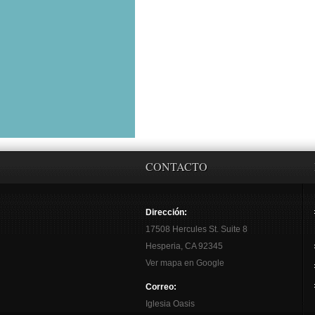
CONTACTO
Dirección:
17508 Hercules St. Suite 8
Hesperia, CA 92345
Ver mapa en Google
Correo:
Iglesia Oasis