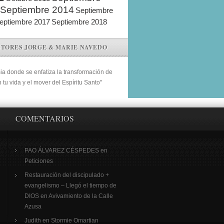
Septiembre 2014
Septiembre
eptiembre 2017
Septiembre 2018
STORES JORGE & MARIE NAVEDO
sia donde se enfatiza la transformación de
n tu vida y el mover del Espíritu Santo"
COMENTARIOS
PAO ÁLVAREZ CÉSPEDES
en
Peticiones
Restauración del discipulado +
evangelismo – Llegó el tiempo de
DIOS
en
Avivamiento de la Calle
Azusa
Judith
en
Stormie Omartian