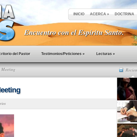
INICIO
ACERCA
»
DOCTRINA
Encuentro con el Espiritu Santo.
ritorio del Pastor
Testimonios/Peticiones
»
Lecturas
»
 Meeting
Recien
eeting
rios