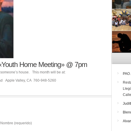
8 «Youth Home Meeting» @ 7pm
t someone’s house. This month will be at:
PAO
ad Apple Valley, CA 760-948-5260
Rest
Lleg
Call
Judit
Blen
Alva
Nombre (requerido)