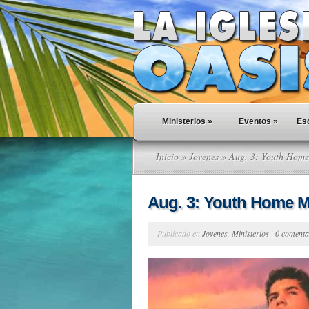
Ministerios
»
Eventos
»
Esc
Inicio
»
Jovenes
» Aug. 3: Youth Home
Aug. 3: Youth Home M
Publicado en
Jovenes
,
Ministerios
|
0 comenta