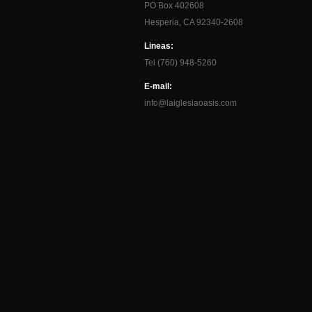
PO Box 402608
Hesperia, CA 92340-2608
Lineas:
Tel (760) 948-5260
E-mail:
info@laiglesiaoasis.com