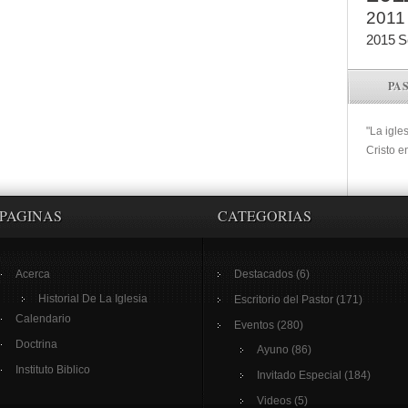
2011
2015
S
PA
"La igle
Cristo e
PAGINAS
CATEGORIAS
Acerca
Destacados
(6)
Historial De La Iglesia
Escritorio del Pastor
(171)
Calendario
Eventos
(280)
Doctrina
Ayuno
(86)
Instituto Biblico
Invitado Especial
(184)
Videos
(5)