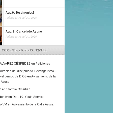
Ago.9: Testimonios!
Publicado en Jul 20, 2026
Ago. 8: Cancelado Ayuno
Publicado en Jul 20, 2026
COMENTARIOS RECIENTES
 ÁLVAREZ CÉSPEDES
en
Peticiones
auración del discipulado + evangelismo –
ó el tiempo de DIOS
en
Avivamiento de la
e Azusa
h
en
Stormie Omartian
derslv
en
Dec. 19: Youth Service
ro VM
en
Avivamiento de la Calle Azusa