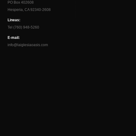
PO Box 402608
Hesperia, CA 92340-2608
Lineas:
Tel (760) 948-5260
E-mail:
info@laiglesiaoasis.com