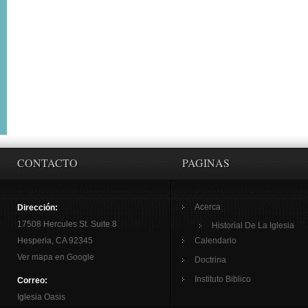
CONTACTO
PAGINAS
Acerca
Dirección:
17508 Hercules St. Suite 8
Historial De La Iglesia
Hesperia, CA 92345
Calendario
Ver mapa en Google
Doctrina
Instituto Biblico
Correo:
Iglesia Oasis