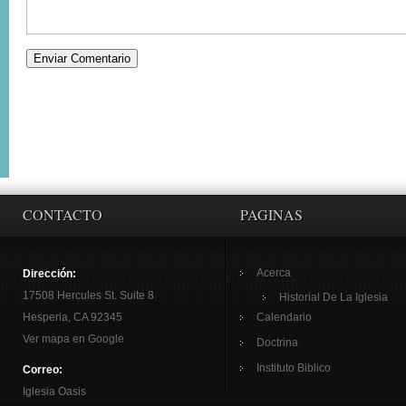
CONTACTO
PAGINAS
Acerca
Dirección:
17508 Hercules St. Suite 8
Historial De La Iglesia
Hesperia, CA 92345
Calendario
Ver mapa en Google
Doctrina
Instituto Biblico
Correo:
Iglesia Oasis