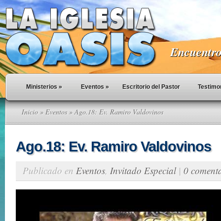
Encuentro 
Ministerios
»
Eventos
»
Escritorio del Pastor
Testimo
Inicio
»
Eventos
» Ago.18: Ev. Ramiro Valdovinos
Ago.18: Ev. Ramiro Valdovinos
Publicado en
Eventos
,
Invitado Especial
|
0 comenta