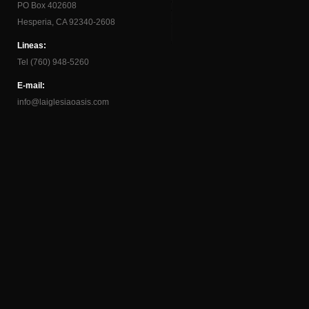
PO Box 402608
Hesperia, CA 92340-2608
Lineas:
Tel (760) 948-5260
E-mail:
info@laiglesiaoasis.com