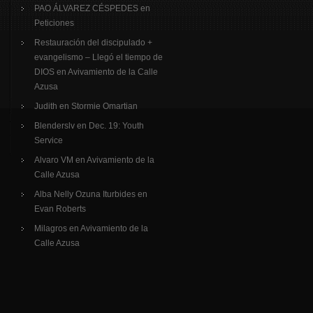
PAO ÁLVAREZ CÉSPEDES
en
Peticiones
Restauración del discipulado +
evangelismo – Llegó el tiempo de
DIOS
en
Avivamiento de la Calle
Azusa
Judith
en
Stormie Omartian
Blenderslv
en
Dec. 19: Youth
Service
Alvaro VM
en
Avivamiento de la
Calle Azusa
Alba Nelly Ozuna Iturbides
en
Evan Roberts
Milagros
en
Avivamiento de la
Calle Azusa