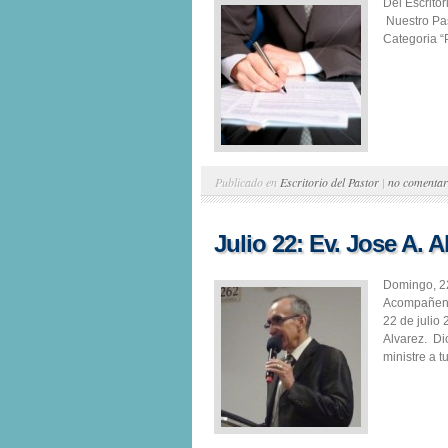
Del Escrito
Nuestro Pas
Categoria “P
Publicado en
Escritorio del Pastor
|
no comentar
Julio 22: Ev. Jose A. A
Domingo, 22
Acompañenos
22 de julio
Alvarez. Di
ministre a tu