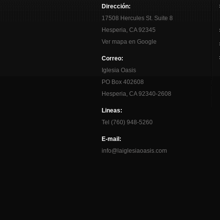
Dirección:
17508 Hercules St. Suite 8
Hesperia, CA 92345
Ver mapa en Google
Correo:
Iglesia Oasis
PO Box 402608
Hesperia, CA 92340-2608
Lineas:
Tel (760) 948-5260
E-mail:
info@laiglesiaoasis.com