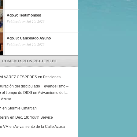
Ago.9: Testimonios!
Publicado en Jul 20, 2026
Ago. 8: Cancelado Ayuno
Publicado en Jul 20, 2026
COMENTARIOS RECIENTES
 ÁLVAREZ CÉSPEDES
en
Peticiones
auración del discipulado + evangelismo –
ó el tiempo de DIOS
en
Avivamiento de la
e Azusa
h
en
Stormie Omartian
derslv
en
Dec. 19: Youth Service
ro VM
en
Avivamiento de la Calle Azusa