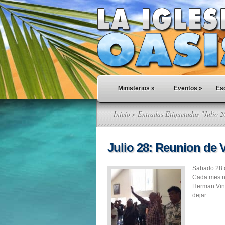
Ministerios
»
Eventos
»
Esc
Inicio
» Entradas Etiquetadas "Julio 2
Julio 28: Reunion de 
Sabado 28 
Cada mes n
Herman Vin
dejar...