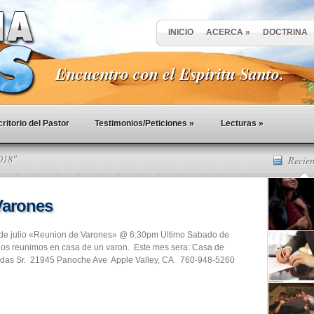
INICIO
ACERCA
»
DOCTRINA
Encuentro con el Espiritu Santo.
ritorio del Pastor
Testimonios/Peticiones
»
Lecturas
»
018"
Recien
Varones
de julio «Reunion de Varones» @ 6:30pm Ultimo Sabado de
os reunimos en casa de un varon. Este mes sera: Casa de
das Sr. 21945 Panoche Ave Apple Valley, CA 760-948-5260