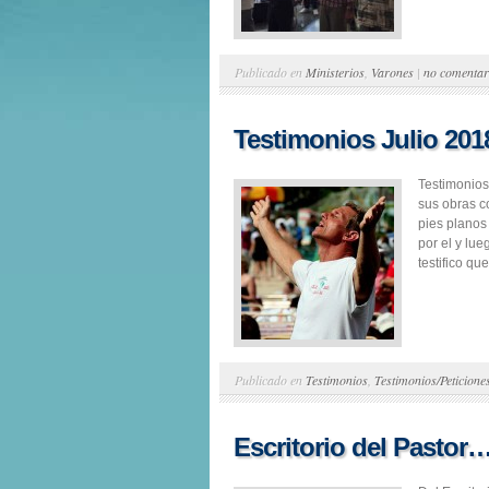
Publicado en
Ministerios
,
Varones
|
no comentar
Testimonios Julio 201
Testimonios
sus obras c
pies planos
por el y lu
testifico qu
Publicado en
Testimonios
,
Testimonios/Peticione
Escritorio del Pastor