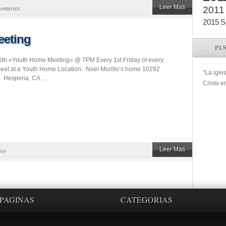
Leer Mas
entarios
2011
2015
S
eeting
PA
 6th «Youth Home Meeting» @ 7PM Every 1st Friday of every
et at a Youth Home Location: Noel Murillo’s home 10292
"La igle
Hesperia, CA ...
Cristo e
Leer Mas
ios
PAGINAS
CATEGORIAS