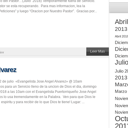
rio del Pastor…(Julio 2018) Temporarmente fuera de Servicio.
tor se esta recuperando. Para mas informacion, lea la
eticiones” y luego “Oracion por Nuestro Pastor”. Gracias por...
Abri
2013
Abril 201
Diciem
Dici
Leer Mas
ios
Diciem
Juli
lvarez
Julio 
2013
 de julio «Evangelista Jose Angel Alvarez» @ 10am
Marz
 para un Servicio lleno de la uncion de Dios el dia, domingo
Marzo
 2018 a las 10am con el Evangelista Puertorriqueño Jose Angel
os lo usa tremendamente en la Palabra. Ven para que Dios le
Novie
 espiritu y para recibir de lo que Dios te tiene! Lugar: ...
Novie
Novie
Oct
201