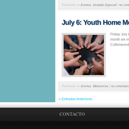
Publicado en
Eventos
,
Invitado Especial
|
no com
July 6: Youth Home M
Friday July
month we me
Cottonwood 
Publicado en
Jovenes
,
Ministerios
|
no comentar
« Entradas Anteriores
CONTACTO