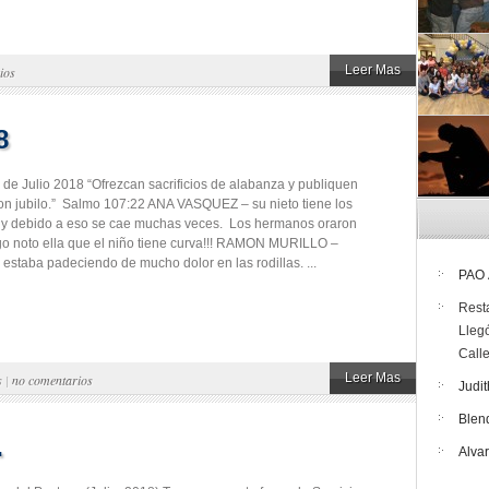
Leer Mas
ios
8
 de Julio 2018 “Ofrezcan sacrificios de alabanza y publiquen
on jubilo.” Salmo 107:22 ANA VASQUEZ – su nieto tiene los
 y debido a eso se cae muchas veces. Los hermanos oraron
ego noto ella que el niño tiene curva!!! RAMON MURILLO –
e estaba padeciendo de mucho dolor en las rodillas. ...
PAO
Rest
Lleg
Call
Leer Mas
s
|
no comentarios
Judit
Blen
…
Alva