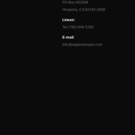
PO Box 402608
Hesperia, CA 92340-2608
Lineas:
Tel (760) 948-5260
E-mail:
info@laiglesiaoasis.com