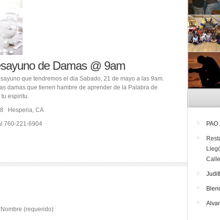
esayuno de Damas @ 9am
Desayuno que tendremos el dia Sabado, 21 de mayo a las 9am.
as damas que tienen hambre de aprender de la Palabra de
tu espiritu.
 #8 Hesperia, CA
 al 760-221-6904
PAO
Rest
Lleg
Call
Judit
Blen
Alva
Nombre (requerido)