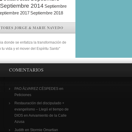
Septiembre 2014
Septiembre
eptiembre 2017
Septiembre 2018
STORES JORGE & MARIE NAVEDO
sia donde se enfatiza la transformación de
n tu vida y el mover del Espíritu Santo"
COMENTARIOS
PAO ÁLVAREZ CÉSPEDES
en
Peticiones
Restauración del discipulado +
evangelismo – Llegó el tiempo de
DIOS
en
Avivamiento de la Calle
Azusa
Judith
en
Stormie Omartian