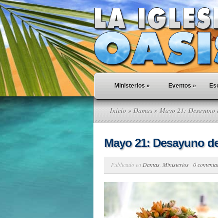
Ministerios
»
Eventos
»
Esc
Inicio
»
Damas
» Mayo 21: Desayuno 
Mayo 21: Desayuno d
Publicado en
Damas
,
Ministerios
|
0 comenta