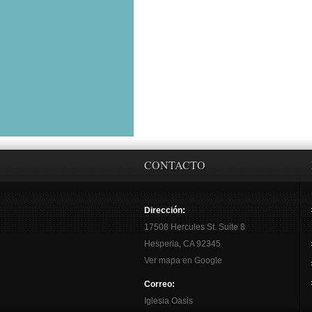
CONTACTO
Dirección:
17508 Hercules St. Suite 8
Hesperia, CA 92345
Ver mapa en Google
Correo:
Iglesia Oasis