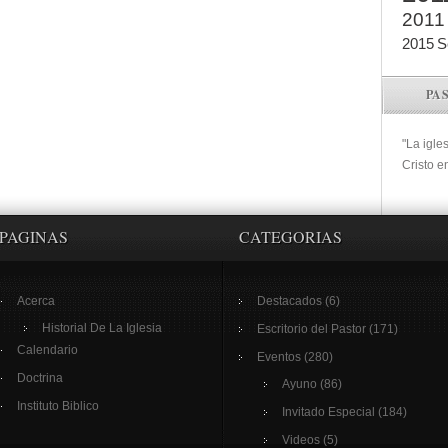
2011
2015
S
PA
"La igle
Cristo e
PAGINAS
CATEGORIAS
Acerca
Destacados
(6)
Historial De La Iglesia
Escritorio del Pastor
(171)
Calendario
Eventos
(280)
Doctrina
Ayuno
(86)
Instituto Biblico
Invitado Especial
(184)
Videos
(5)