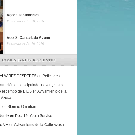
Ago.9: Testimonios!
Publicado en Jul 20, 2026
Ago. 8: Cancelado Ayuno
Publicado en Jul 20, 2026
COMENTARIOS RECIENTES
 ÁLVAREZ CÉSPEDES
en
Peticiones
auración del discipulado + evangelismo –
ó el tiempo de DIOS
en
Avivamiento de la
e Azusa
h
en
Stormie Omartian
derslv
en
Dec. 19: Youth Service
ro VM
en
Avivamiento de la Calle Azusa