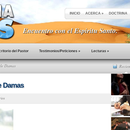
INICIO
ACERCA
»
DOCTRINA
Encuentro con el Espiritu Santo.
ritorio del Pastor
Testimonios/Peticiones
»
Lecturas
»
de Damas
Recien
e Damas
rios