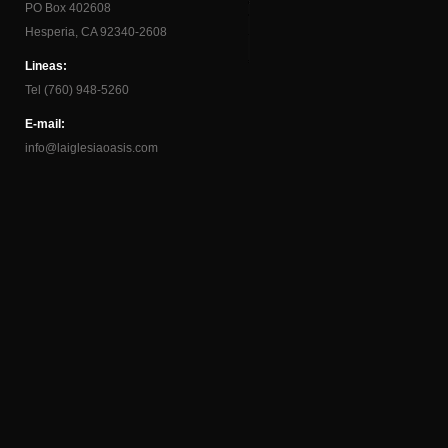
PO Box 402608
Hesperia, CA 92340-2608
Lineas:
Tel (760) 948-5260
E-mail:
info@laiglesiaoasis.com