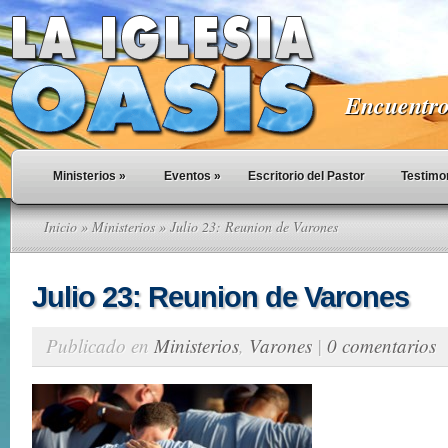
Encuentro 
Ministerios
»
Eventos
»
Escritorio del Pastor
Testimo
Inicio
»
Ministerios
» Julio 23: Reunion de Varones
Julio 23: Reunion de Varones
Publicado en
Ministerios
,
Varones
|
0 comentarios