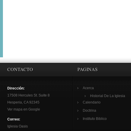
CONTACTO
PAGINAS
Acerca
Dirección:
17508 Hercules St. Suite 8
Historial De La Iglesia
Hesperia, CA 92345
Calendario
Ver mapa en Google
Doctrina
Instituto Biblico
Correo:
Iglesia Oasis