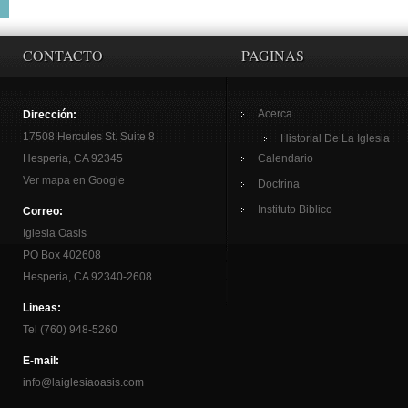
CONTACTO
PAGINAS
Acerca
Dirección:
17508 Hercules St. Suite 8
Historial De La Iglesia
Hesperia, CA 92345
Calendario
Ver mapa en Google
Doctrina
Instituto Biblico
Correo:
Iglesia Oasis
PO Box 402608
Hesperia, CA 92340-2608
Lineas:
Tel (760) 948-5260
E-mail:
info@laiglesiaoasis.com