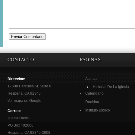
CONTACTO
PAGINAS
Acerca
Dirección:
17508 Hercules St. Suite 8
Historial De La Iglesia
Hesperia, CA 92345
Calendario
Ver mapa en Google
Doctrina
Instituto Biblico
Correo:
Iglesia Oasis
PO Box 402608
Hesperia, CA 92340-2608