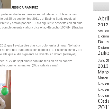
JESSICA RAMIREZ
o padeciendo de sordera en su oido derecho. Llevaba tres
Abri
o del 25 de septiembre 2011 y el Espiritu Santo revelo al
 frente y oraron por ella. El dia siguiente desperto con su oido
2013
o completamente y ahora dice ella, «Escucho 100%!» (Gracias
Abril 201
Diciem
Dici
e 2011 que llevaba diez dias con dolor en la cintura. No habia
Diciem
r no orar nos quedamos con el dolor.» El Pastor la llamo y oro
Juli
e ella que el dia siguiente se levanto sin dolor! (Aleluya!!)
Julio 
rtes, el 27 de septiembre con una tension en su cabeza.
2013
nadie ponerle las manos! (Dios todavia sana!)
Marz
Marzo
Novie
Novie
Novie
Oct
201