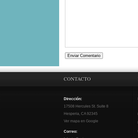
CONTACTO
Dirección:
17508 Hercules St. Suite 8
Hesperia, CA 92345
Ver mapa en Google
Correo: