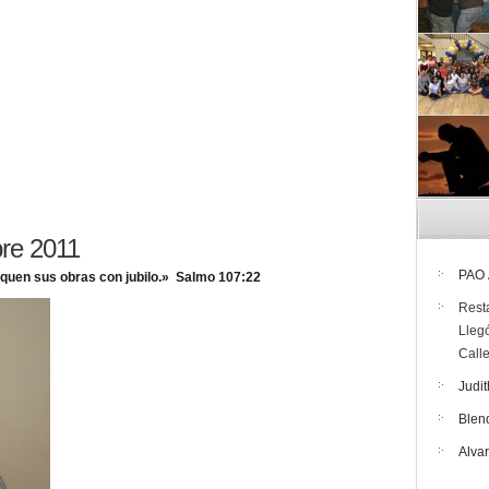
re 2011
PAO
iquen sus obras con jubilo.» Salmo 107:22
Rest
Lleg
Call
Judit
Blen
Alva