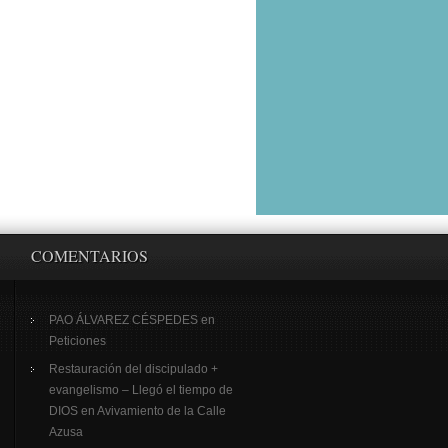
COMENTARIOS
PAO ÁLVAREZ CÉSPEDES
en
Peticiones
Restauración del discipulado +
evangelismo – Llegó el tiempo de
DIOS
en
Avivamiento de la Calle
Azusa