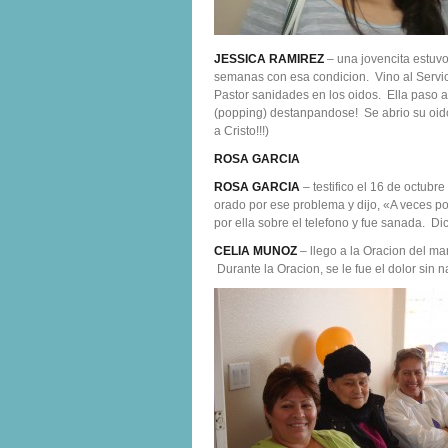
JESSICA RAMIREZ
– una jovencita estuv
semanas con esa condicion. Vino al Servici
Pastor sanidades en los oidos. Ella paso al
(popping) destanpandose! Se abrio su oid
a Cristo!!!)
ROSA GARCIA
ROSA GARCIA
– testifico el 16 de octubr
orado por ese problema y dijo, «A veces po
por ella sobre el telefono y fue sanada. Dic
CELIA MUNOZ
– llego a la Oracion del ma
Durante la Oracion, se le fue el dolor sin 