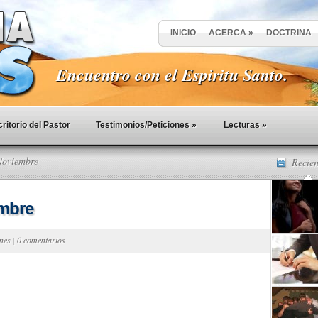
INICIO
ACERCA
»
DOCTRINA
Encuentro con el Espiritu Santo.
ritorio del Pastor
Testimonios/Peticiones
»
Lecturas
»
Noviembre
Recien
embre
ones
|
0 comentarios