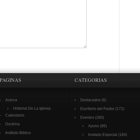
PAGINAS
CATEGORIAS
Acerca
Destacados
(6)
Historial De La Iglesia
Escritorio del Pastor
(171)
Calendario
Eventos
(280)
Doctrina
Ayuno
(86)
Instituto Biblico
Invitado Especial
(184)