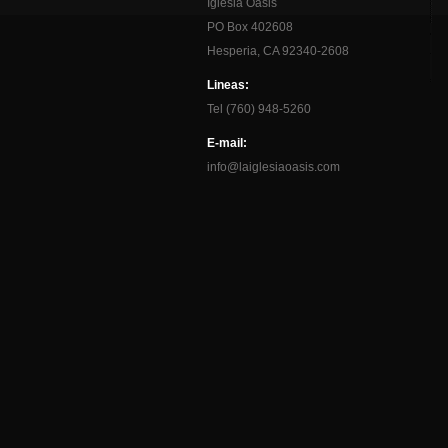
Iglesia Oasis
PO Box 402608
Hesperia, CA 92340-2608
Lineas:
Tel (760) 948-5260
E-mail:
info@laiglesiaoasis.com