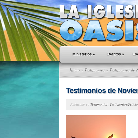
Ministerios
»
Eventos
»
Esc
Inicio
»
Testimonios
» Testimonios de 
Testimonios de Novi
Publicado en
Testimonios
,
Testimonios/Petici