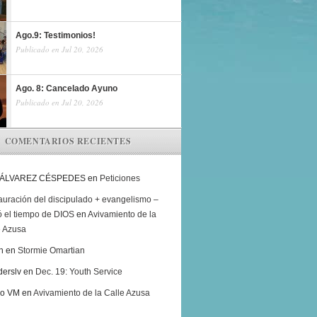
Ago.9: Testimonios!
Publicado en Jul 20, 2026
Ago. 8: Cancelado Ayuno
Publicado en Jul 20, 2026
COMENTARIOS RECIENTES
 ÁLVAREZ CÉSPEDES
en
Peticiones
auración del discipulado + evangelismo –
ó el tiempo de DIOS
en
Avivamiento de la
e Azusa
h
en
Stormie Omartian
derslv
en
Dec. 19: Youth Service
ro VM
en
Avivamiento de la Calle Azusa