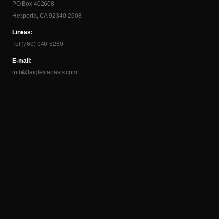
PO Box 402608
Hesperia, CA 92340-2608
Lineas:
Tel (760) 948-5260
E-mail:
info@laiglesiaoasis.com