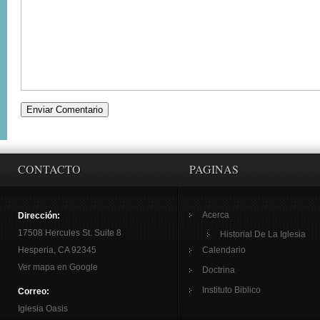
CONTACTO
PAGINAS
Acerca
Dirección:
17508 Hercules St. Suite 8
Historial De La Iglesia
Hesperia, CA 92345
Calendario
Ver mapa en Google
Doctrina
Instituto Biblico
Correo:
Iglesia Oasis