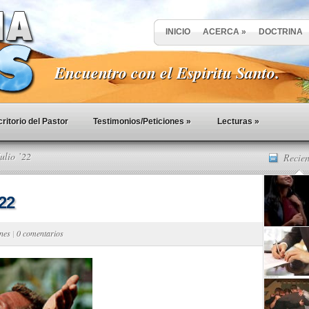
INICIO
ACERCA
»
DOCTRINA
Encuentro con el Espiritu Santo.
ritorio del Pastor
Testimonios/Peticiones
»
Lecturas
»
ulio ’22
Recien
22
ones
|
0 comentarios