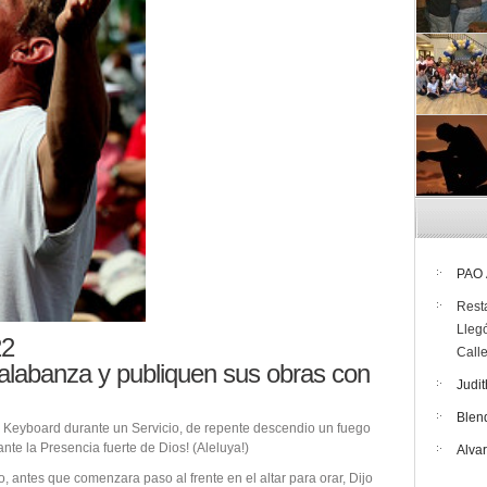
PAO
Rest
Lleg
22
Call
 alabanza y publiquen sus obras con
Judit
Blen
eyboard durante un Servicio, de repente descendio un fuego
nte la Presencia fuerte de Dios! (Aleluya!)
Alva
ntes que comenzara paso al frente en el altar para orar, Dijo