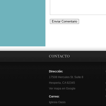
CONTACTO
Dirección:
17508 Hercules St. Suite 8
Hesperia, CA 92345
Ver mapa en Google
Correo:
Iglesia Oasis