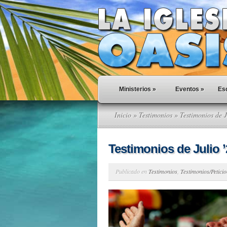
Ministerios
»
Eventos
»
Esc
Inicio
»
Testimonios
» Testimonios de J
Testimonios de Julio ’
Publicado en
Testimonios
,
Testimonios/Petici