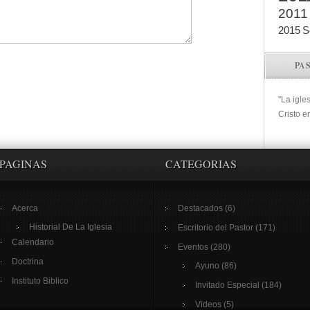
2011
2015
S
PA
"La igle
Cristo e
PAGINAS
CATEGORIAS
Acerca
Destacados
(6)
Historial De La Iglesia
Escritorio del Pastor
(171)
Calendario
Eventos
(280)
Doctrina
Ayuno
(86)
Instituto Biblico
Invitado Especial
(184)
Videos
(5)