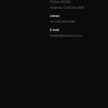
PO Box 402608
Hesperia, CA 92340-2608
Lineas:
Tel (760) 948-5260
E-mail:
info@laiglesiaoasis.com