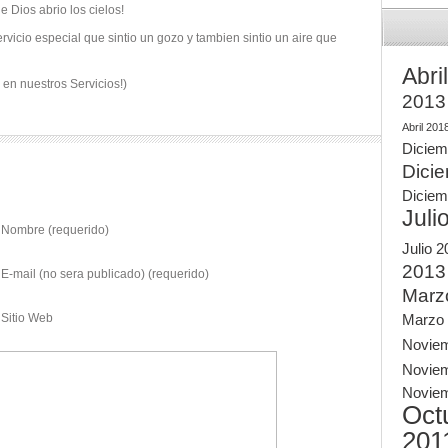
e Dios abrio los cielos!
icio especial que sintio un gozo y tambien sintio un aire que
Abri
en nuestros Servicios!)
2013
Abril 201
Diciem
Dici
Diciem
Juli
Nombre (requerido)
Julio 
2013
E-mail (no sera publicado) (requerido)
Marz
Sitio Web
Marzo
Novie
Novie
Novie
Oct
201