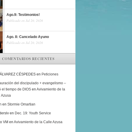
Ago.9: Testimonios!
Publicado en Jul 20, 2026
Ago. 8: Cancelado Ayuno
Publicado en Jul 20, 2026
COMENTARIOS RECIENTES
 ÁLVAREZ CÉSPEDES
en
Peticiones
auración del discipulado + evangelismo –
ó el tiempo de DIOS
en
Avivamiento de la
e Azusa
h
en
Stormie Omartian
derslv
en
Dec. 19: Youth Service
ro VM
en
Avivamiento de la Calle Azusa