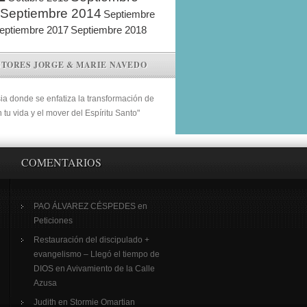
Septiembre 2014
Septiembre
eptiembre 2017
Septiembre 2018
STORES JORGE & MARIE NAVEDO
sia donde se enfatiza la transformación de
n tu vida y el mover del Espíritu Santo"
COMENTARIOS
PAO ÁLVAREZ CÉSPEDES
en
Peticiones
Restauración del discipulado +
evangelismo – Llegó el tiempo de
DIOS
en
Avivamiento de la Calle
Azusa
Judith
en
Stormie Omartian