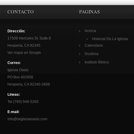
CONTACTO
PAGINAS
Acerca
Dirección:
17508 Hercules St. Suite 8
Historial De La Iglesia
Hesperia, CA 92345
Calendario
Ver mapa en Google
Doctrina
Instituto Biblico
Correo:
Iglesia Oasis
PO Box 402608
Hesperia, CA 92340-2608
Lineas:
Tel (760) 948-5260
E-mail:
info@laiglesiaoasis.com