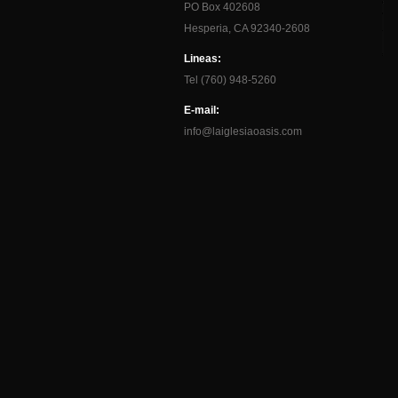
PO Box 402608
Hesperia, CA 92340-2608
Lineas:
Tel (760) 948-5260
E-mail:
info@laiglesiaoasis.com