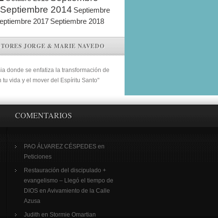
Septiembre 2014
Septiembre
eptiembre 2017
Septiembre 2018
STORES JORGE & MARIE NAVEDO
sia donde se enfatiza la transformación de
n tu vida y el mover del Espíritu Santo"
COMENTARIOS
PAO ÁLVAREZ CÉSPEDES
en
Peticiones
Restauración del discipulado +
evangelismo – Llegó el tiempo de
DIOS
en
Avivamiento de la Calle
Azusa
Judith
en
Stormie Omartian