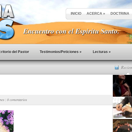
INICIO
ACERCA
»
DOCTRINA
Encuentro con el Espiritu Santo.
ritorio del Pastor
Testimonios/Peticiones
»
Lecturas
»
Recien
ones
|
0 comentarios