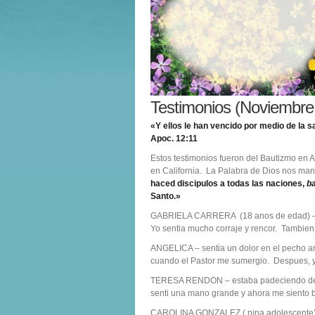
Testimonios (Noviembre
«Y ellos le han vencido por medio de la 
Apoc. 12:11
Estos testimonios fueron del Bautizmo en 
en California. La Palabra de Dios nos ma
haced discipulos a todas las naciones,
ba
Santo.»
GABRIELA CARRERA (18 anos de edad) – se
Yo sentia mucho corraje y rencor. Tambien s
ANGELICA – sentia un dolor en el pecho an
cuando el Pastor me sumergio. Despues, y
TERESA RENDON – estaba padeciendo de un
senti una mano grande y ahora me siento bi
CAROLINA GONZALEZ ( nina adolescente) – 