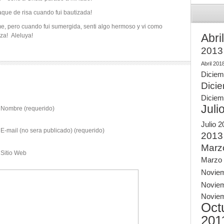
e de risa cuando fui bautizada!
, pero cuando fui sumergida, senti algo hermoso y vi como
Abri
eza! Aleluya!
2013
Abril 201
Diciem
Dici
Diciem
Juli
Nombre (requerido)
Julio 
E-mail (no sera publicado) (requerido)
2013
Marz
Sitio Web
Marzo
Novie
Novie
Novie
Oct
201