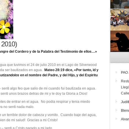
 2010)
sangre del Cordero y de la Palabra del Testimonio de ellos…»
Agua que tuvimos el 24 de julio 2010 en el Lago de Silverwood
nda ser bautizados en agua.
Mateo 28:19 dice, «Por tanto, id y
PAO
utizandolos
en el nombre del Padre, y del Hijo, y del Espiritu
Rest
Lleg
nti algo feo que salio de mi cuando fui bautizada en agua.
Call
enti unos brazos detras de mi y le doy la Gloria a Dios!
tes de entrar en el agua. No podia respirar y tenia miedo
Judit
a no senti nada malo.
Blen
 terrible dolor de cabeza y vomito. Cuando baje del agua,
Alva
en de mi salud! Gracias a mi Cristo!
senti a Cristo parado a mi lado.