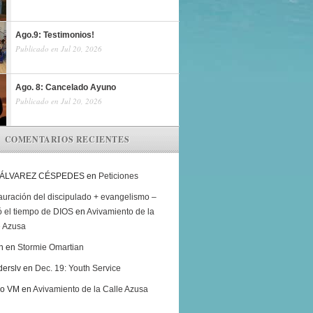
Ago.9: Testimonios!
Publicado en Jul 20, 2026
Ago. 8: Cancelado Ayuno
Publicado en Jul 20, 2026
COMENTARIOS RECIENTES
 ÁLVAREZ CÉSPEDES
en
Peticiones
auración del discipulado + evangelismo –
ó el tiempo de DIOS
en
Avivamiento de la
e Azusa
h
en
Stormie Omartian
derslv
en
Dec. 19: Youth Service
ro VM
en
Avivamiento de la Calle Azusa