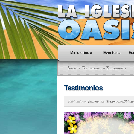
Ministerios
»
Eventos
»
Esc
Inicio
»
Testimonios
» Testimonios
Testimonios
Publicado en
Testimonios
,
Testimonios/Petici