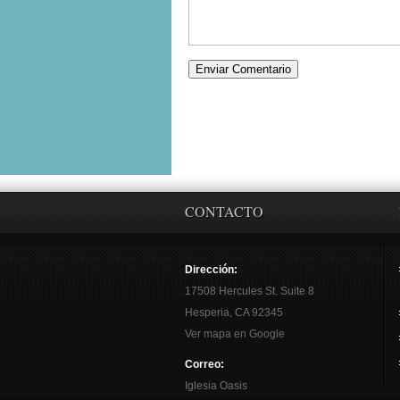
CONTACTO
Dirección:
17508 Hercules St. Suite 8
Hesperia, CA 92345
Ver mapa en Google
Correo:
Iglesia Oasis