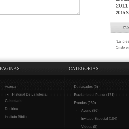
2011
2015
S
PA
"La igle
Cristo e
PAGINAS
CATEGORIAS
Acerca
Destacados
(6)
Historial De La Iglesia
Escritorio del Pastor
(171)
Calendario
Eventos
(280)
Doctrina
Ayuno
(86)
Instituto Biblico
Invitado Especial
(184)
Videos
(5)