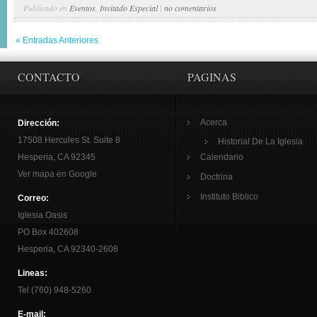
Publicado en
Eventos
,
Invitado Especial
|
no comentarios
« Entradas Anteriores
CONTACTO
PAGINAS
Acerca
Dirección:
17508 Hercules St. Suite 8
Historial De La Iglesia
Hesperia, CA 92345
Calendario
Ver mapa en Google
Doctrina
Instituto Biblico
Correo:
Iglesia Oasis
PO Box 402608
Hesperia, CA 92340-2608
Lineas:
Tel (760) 948-5260
E-mail: