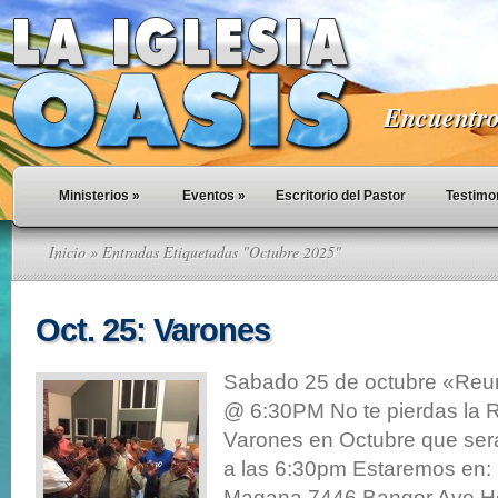
Encuentro 
Ministerios
»
Eventos
»
Escritorio del Pastor
Testimo
Inicio
» Entradas Etiquetadas "Octubre 2025"
Oct. 25: Varones
Sabado 25 de octubre «Reu
@ 6:30PM No te pierdas la 
Varones en Octubre que sera 
a las 6:30pm Estaremos en:
Magana 7446 Bangor Ave Hes