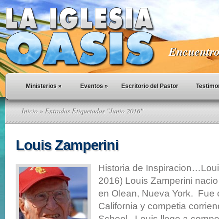
Encuentro 
Ministerios
»
Eventos
»
Escritorio del Pastor
Testimo
Inicio
» Entradas Etiquetadas "Junio 2016"
Louis Zamperini
Historia de Inspiracion…Lou
2016) Louis Zamperini naci
en Olean, Nueva York. Fue 
California y competia corrie
School. Louis llego a compet