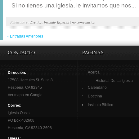
Si no tienes una iglesia, le invitamos que nos...
Publicado en
Eventos
,
Invitado Especial
|
no comentarios
« Entradas Anteriores
CONTACTO
PAGINAS
Acerca
Dirección:
17508 Hercules St. Suite 8
Historial De La Iglesia
Hesperia, CA 92345
Calendario
Ver mapa en Google
Doctrina
Instituto Biblico
Correo:
Iglesia Oasis
PO Box 402608
Hesperia, CA 92340-2608
Lineas: