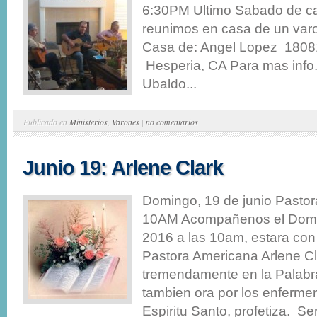
6:30PM Ultimo Sabado de c
reunimos en casa de un var
Casa de: Angel Lopez 18081
Hesperia, CA Para mas info.
Ubaldo...
Publicado en
Ministerios
,
Varones
|
no comentarios
Junio 19: Arlene Clark
Domingo, 19 de junio Pastor
10AM Acompañenos el Domin
2016 a las 10am, estara con
Pastora Americana Arlene Cl
tremendamente en la Palabr
tambien ora por los enferme
Espiritu Santo, profetiza. Ser