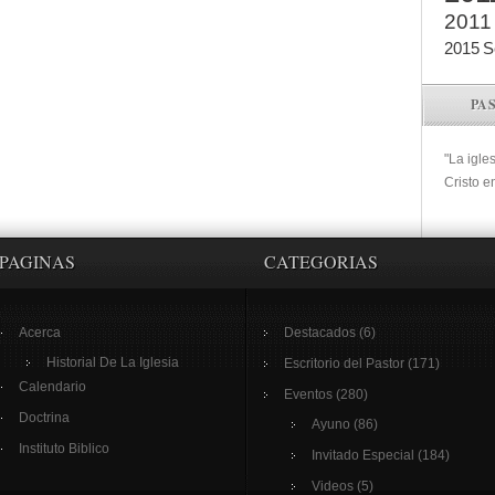
2011
2015
S
PA
"La igle
Cristo e
PAGINAS
CATEGORIAS
Acerca
Destacados
(6)
Historial De La Iglesia
Escritorio del Pastor
(171)
Calendario
Eventos
(280)
Doctrina
Ayuno
(86)
Instituto Biblico
Invitado Especial
(184)
Videos
(5)