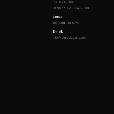
PO Box 402608
Hesperia, CA 92340-2608
Lineas:
Tel (760) 948-5260
E-mail:
info@laiglesiaoasis.com