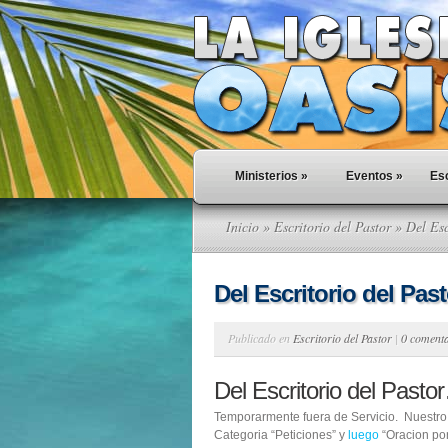
Ministerios
»
Eventos
»
Esc
Inicio
»
Escritorio del Pastor
» Del Esc
Del Escritorio del Pa
Publicado en
Escritorio del Pastor
|
0 coment
Del Escritorio del Past
Temporarmente fuera de Servicio. Nuestr
Categoria “Peticiones” y
luego
“Oracion por