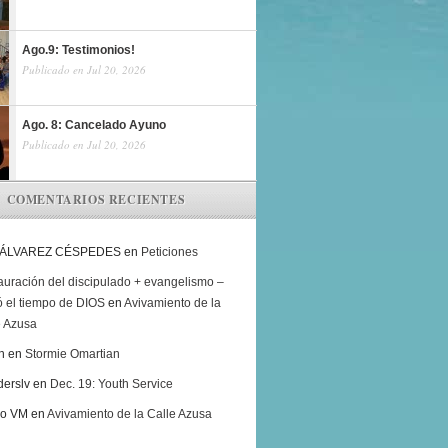
Ago.9: Testimonios!
Publicado en Jul 20, 2026
Ago. 8: Cancelado Ayuno
Publicado en Jul 20, 2026
COMENTARIOS RECIENTES
 ÁLVAREZ CÉSPEDES
en
Peticiones
auración del discipulado + evangelismo –
ó el tiempo de DIOS
en
Avivamiento de la
e Azusa
h
en
Stormie Omartian
derslv
en
Dec. 19: Youth Service
ro VM
en
Avivamiento de la Calle Azusa