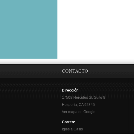
CONTACTO
Dirección:
17508 Hercules St. Suite 8
Hesperia, CA 92345
Ver mapa en Google
Correo:
Iglesia Oasis