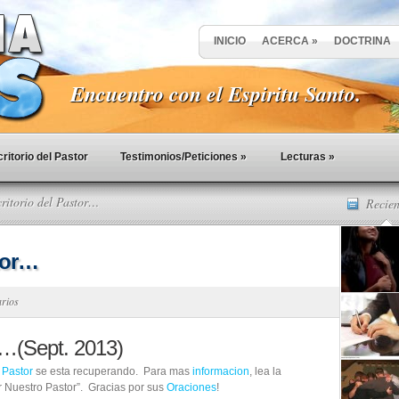
INICIO
ACERCA
»
DOCTRINA
Encuentro con el Espiritu Santo.
ritorio del Pastor
Testimonios/Peticiones
»
Lecturas
»
ritorio del Pastor…
Recien
stor…
arios
or…(Sept. 2013)
o
Pastor
se esta recuperando. Para mas
informacion
, lea la
 Nuestro Pastor”. Gracias por sus
Oraciones
!