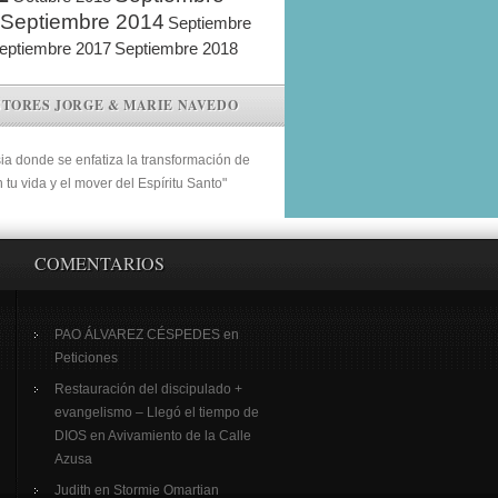
Septiembre 2014
Septiembre
eptiembre 2017
Septiembre 2018
STORES JORGE & MARIE NAVEDO
sia donde se enfatiza la transformación de
n tu vida y el mover del Espíritu Santo"
COMENTARIOS
PAO ÁLVAREZ CÉSPEDES
en
Peticiones
Restauración del discipulado +
evangelismo – Llegó el tiempo de
DIOS
en
Avivamiento de la Calle
Azusa
Judith
en
Stormie Omartian