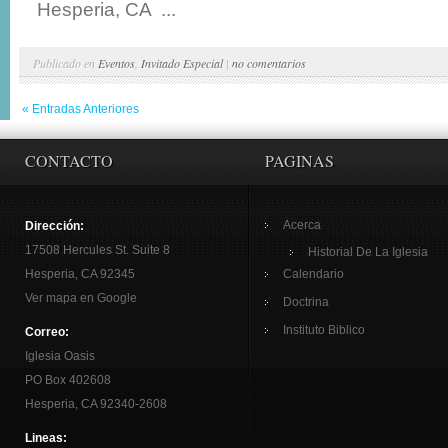
Hesperia, CA ...
Publicado en
Eventos
,
Invitado Especial
|
no comentarios
« Entradas Anteriores
CONTACTO
PAGINAS
Acerca
Dirección:
17508 Hercules St. Suite 8
Historial De La Iglesia
Hesperia, CA 92345
Calendario
Ver mapa en Google
Doctrina
Instituto Biblico
Correo:
Iglesia Oasis
PO Box 402608
Hesperia, CA 92340-2608
Lineas: