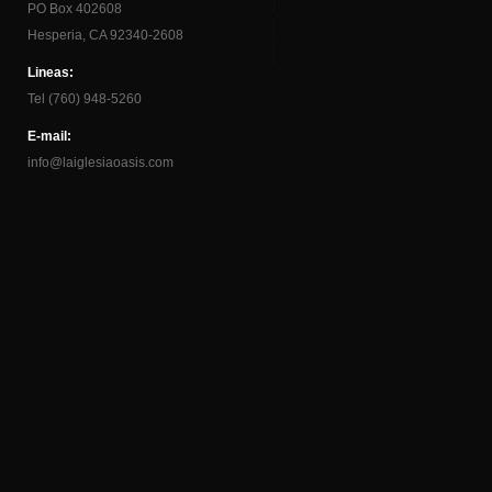
PO Box 402608
Hesperia, CA 92340-2608
Lineas:
Tel (760) 948-5260
E-mail:
info@laiglesiaoasis.com