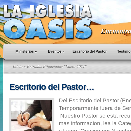
Encuentro 
Ministerios
»
Eventos
»
Escritorio del Pastor
Testimo
Inicio
» Entradas Etiquetadas "Enero 2021"
Escritorio del Pastor…
Del Escritorio del Pastor.(En
Temporarmente fuera de Serv
Nuestro Pastor se esta rec
mas informacion, lea la Cate
y luego “Oracion por Nuestr