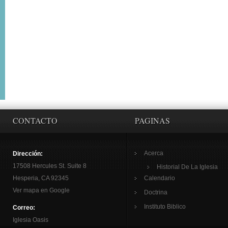
CONTACTO
PAGINAS
Acerca
Dirección:
17508 Hercules St. Suite 8
Historial De La Iglesia
Hesperia, CA 92345
Calendario
Ver mapa en Google
Doctrina
Instituto Biblico
Correo:
Iglesia Oasis