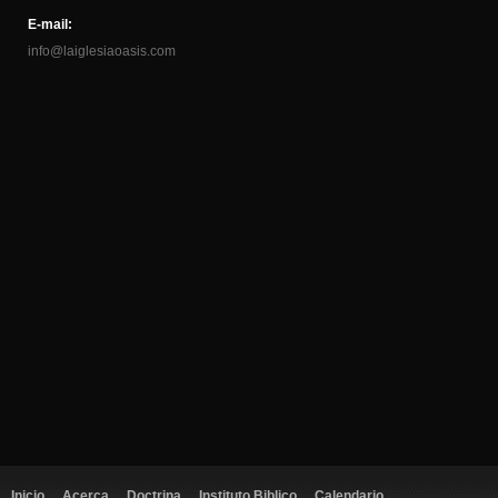
E-mail:
info@laiglesiaoasis.com
Inicio
Acerca
Doctrina
Instituto Biblico
Calendario