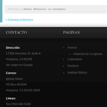
Publicado en
Damas
,
Ministerios
|
no comentarios
« Entradas Anteriores
CONTACTO
PAGINAS
Acerca
Dirección:
17508 Hercules St. Suite 8
Historial De La Iglesia
Hesperia, CA 92345
Calendario
Ver mapa en Google
Doctrina
Instituto Biblico
Correo:
Iglesia Oasis
PO Box 402608
Hesperia, CA 92340-2608
Lineas:
Tel (760) 948-5260