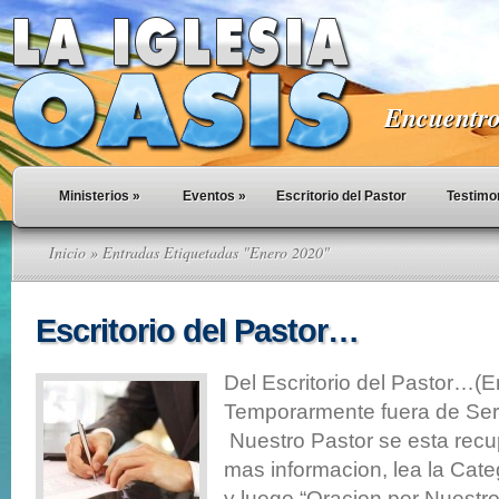
Encuentro 
Ministerios
»
Eventos
»
Escritorio del Pastor
Testimo
Inicio
» Entradas Etiquetadas "Enero 2020"
Escritorio del Pastor…
Del Escritorio del Pastor…(
Temporarmente fuera de Serv
Nuestro Pastor se esta rec
mas informacion, lea la Cate
y luego “Oracion por Nuestr